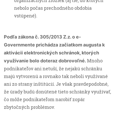
organizačných zložiek (aj tie, do ktorých
nebolo počas prechodného obdobia
vstúpené).
Podľa zákona č. 305/2013 Z.z. o e-
Governmente prichádza začiatkom augusta k
aktivácii elektronických schránok, ktorých
Mnoho
využívanie bolo doteraz dobrovoľné.
podnikateľov ani netuší, že nejakú schránku
majú vytvorenú a rovnako tak neboli využívané
ani zo strany inštitúcií. Je však pravdepodobné,
že úrady budú donútené tieto schránky využívať,
čo môže podnikateľom narobiť zopár
zbytočných problémov.