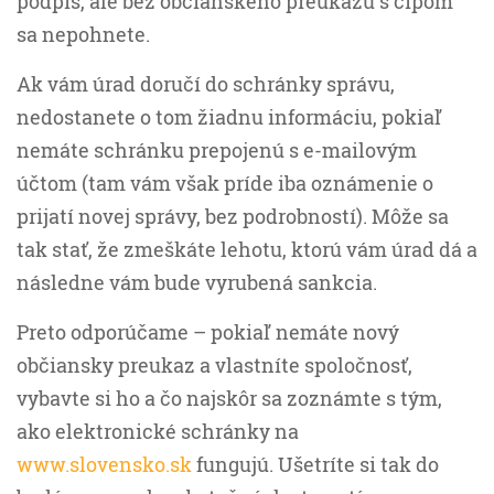
podpis, ale bez občianskeho preukazu s čipom
sa nepohnete.
Ak vám úrad doručí do schránky správu,
nedostanete o tom žiadnu informáciu, pokiaľ
nemáte schránku prepojenú s e-mailovým
účtom (tam vám však príde iba oznámenie o
prijatí novej správy, bez podrobností). Môže sa
tak stať, že zmeškáte lehotu, ktorú vám úrad dá a
následne vám bude vyrubená sankcia.
Preto odporúčame – pokiaľ nemáte nový
občiansky preukaz a vlastníte spoločnosť,
vybavte si ho a čo najskôr sa zoznámte s tým,
ako elektronické schránky na
www.slovensko.sk
fungujú. Ušetríte si tak do