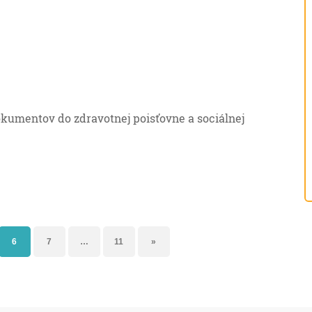
kumentov do zdravotnej poisťovne a sociálnej
6
7
…
11
»