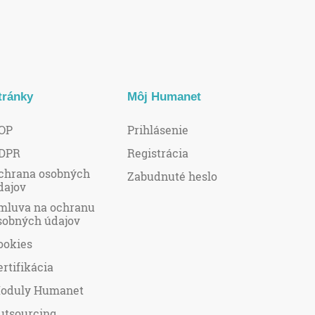
tránky
Môj Humanet
OP
Prihlásenie
DPR
Registrácia
chrana osobných
Zabudnuté heslo
dajov
mluva na ochranu
sobných údajov
ookies
ertifikácia
oduly Humanet
utsourcing