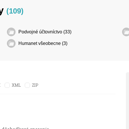
dy
(109)
Podvojné účtovníctvo (33)
Humanet všeobecne (3)
X
XML
ZIP