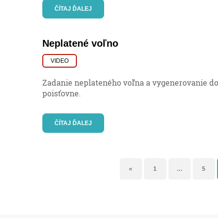
ČÍTAJ ĎALEJ
Neplatené voľno
VIDEO
Zadanie neplateného voľna a vygenerovanie do
poisťovne.
ČÍTAJ ĎALEJ
«
1
…
5