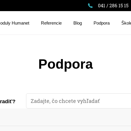
041 / 286 15 15
oduly Humanet
Referencie
Blog
Podpora
Škol
Podpora
oradiť?