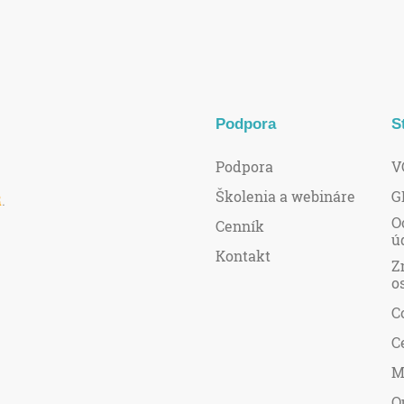
Podpora
S
Podpora
V
Školenia a webináre
G
R
.
O
Cenník
ú
Kontakt
Z
o
C
C
M
O