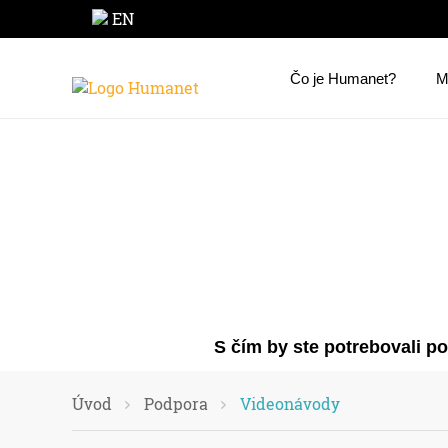
EN
Čo je Humanet?
M
S čím by ste potrebovali p
Úvod
Podpora
Videonávody