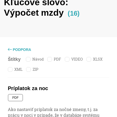
Kľúčové slovo:
Výpočet mzdy
(16)
PODPORA
Návod
PDF
VIDEO
XLSX
Štítky
XML
ZIP
Príplatok za noc
PDF
Ako nastaviť príplatok za nočné zmeny, t.j. za
prácu v noci v prípade, že v databáze systému