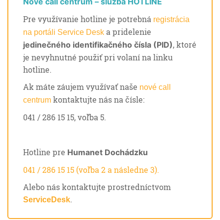
Nové call centrum – služba HOTLINE
Pre využívanie hotline je potrebná
registrácia
a pridelenie
na portáli Service Desk
, ktoré
jedinečného identifikačného čísla (PID)
je nevyhnutné použiť pri volaní na linku
hotline.
Ak máte záujem využívať naše
nové call
kontaktujte nás na čísle:
centrum
041 / 286 15 15, voľba 5.
Hotline pre
Humanet Dochádzku
041 / 286 15 15 (voľba 2 a následne 3).
Alebo nás kontaktujte prostredníctvom
.
ServiceDesk