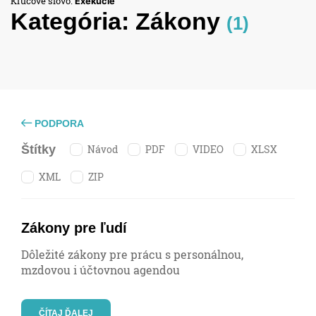
Kľúčové slovo:
Exekúcie
Kategória:
Zákony
(1)
PODPORA
Návod
PDF
VIDEO
XLSX
Štítky
XML
ZIP
Zákony pre ľudí
Dôležité zákony pre prácu s personálnou,
mzdovou i účtovnou agendou
ČÍTAJ ĎALEJ