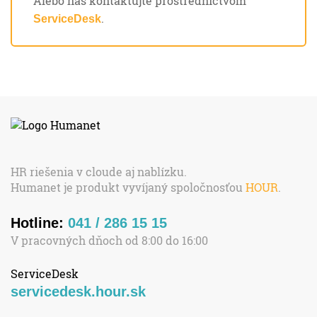
Alebo nás kontaktujte prostredníctvom
.
ServiceDesk
HR riešenia v cloude aj nablízku.
Humanet je produkt vyvíjaný spoločnosťou
HOUR
.
Hotline:
041 / 286 15 15
V pracovných dňoch od 8:00 do 16:00
ServiceDesk
servicedesk.hour.sk