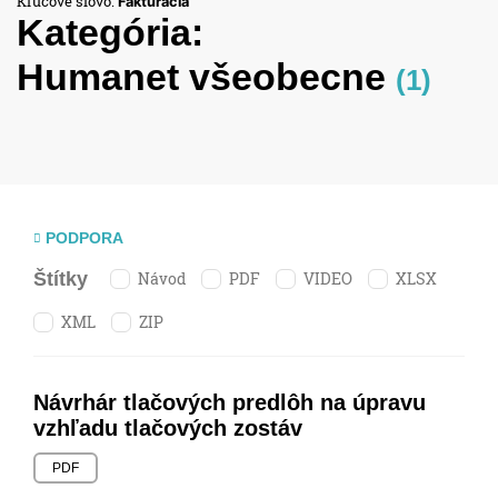
Kľúčové slovo:
Fakturácia
Kategória:
Humanet všeobecne
(1)
PODPORA
Návod
PDF
VIDEO
XLSX
Štítky
XML
ZIP
Návrhár tlačových predlôh na úpravu
vzhľadu tlačových zostáv
PDF