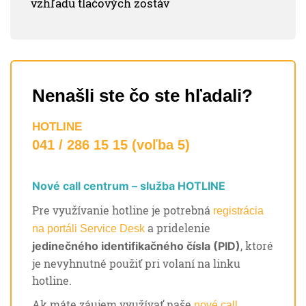
vzhľadu tlačových zostáv
Nenašli ste čo ste hľadali?
HOTLINE
041 / 286 15 15 (voľba 5)
Nové call centrum – služba HOTLINE
Pre využívanie hotline je potrebná
registrácia
a pridelenie
na portáli Service Desk
, ktoré
jedinečného identifikačného čísla (PID)
je nevyhnutné použiť pri volaní na linku
hotline.
Ak máte záujem využívať naše
nové call