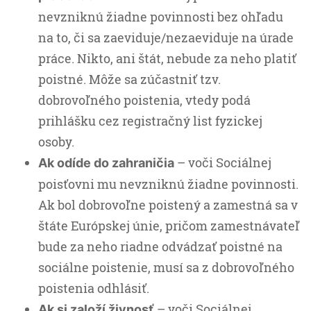
nevzniknú žiadne povinnosti bez ohľadu
na to, či sa zaeviduje/nezaeviduje na úrade
práce. Nikto, ani štát, nebude za neho platiť
poistné. Môže sa zúčastniť tzv.
dobrovoľného poistenia, vtedy podá
prihlášku cez registračný list fyzickej
osoby.
– voči Sociálnej
Ak odíde do zahraničia
poisťovni mu nevzniknú žiadne povinnosti.
Ak bol dobrovoľne poistený a zamestná sa v
štáte Európskej únie, pričom zamestnávateľ
bude za neho riadne odvádzať poistné na
sociálne poistenie, musí sa z dobrovoľného
poistenia odhlásiť.
– voči Sociálnej
Ak si založí živnosť