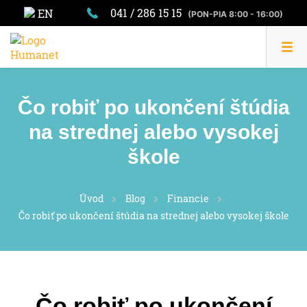
041 / 286 15 15
EN
(PON-PIA 8:00 - 16:00)
Čo robiť po ukončení štúdia
na strednej alebo vysokej
škole
Úvod
Blog
Financie
Čo robiť po ukončení štúdia na strednej alebo vysokej škole
Čo robiť po ukončení