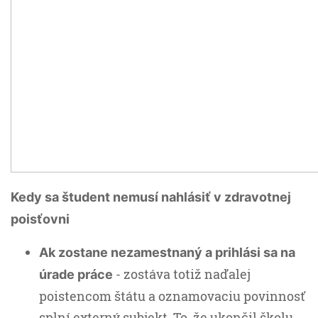
Kedy sa študent nemusí nahlásiť v zdravotnej
poisťovni
Ak zostane nezamestnaný a prihlási sa na
- zostáva totiž naďalej
úrade práce
poistencom štátu a oznamovaciu povinnosť
splní externý subjekt. To, že ukončil školu