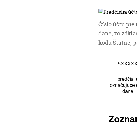
Číslo účtu pre
dane, zo zákla
kódu Štátnej p
5XXXX
predčísli
označujúce 
dane
Zoznam