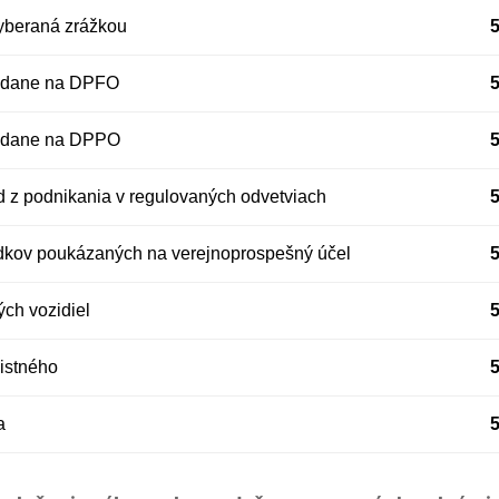
vyberaná zrážkou
 dane na DPFO
 dane na DPPO
 z podnikania v regulovaných odvetviach
edkov poukázaných na verejnoprospešný účel
ch vozidiel
istného
a