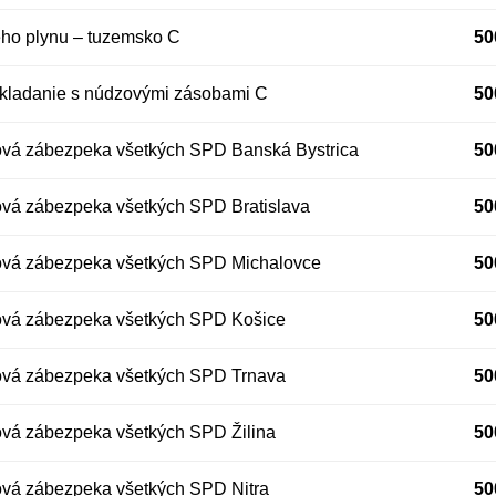
o plynu – tuzemsko C
50
akladanie s núdzovými zásobami C
50
ová zábezpeka všetkých SPD Banská Bystrica
50
ová zábezpeka všetkých SPD Bratislava
50
ová zábezpeka všetkých SPD Michalovce
50
ová zábezpeka všetkých SPD Košice
50
ová zábezpeka všetkých SPD Trnava
50
ová zábezpeka všetkých SPD Žilina
50
ová zábezpeka všetkých SPD Nitra
50