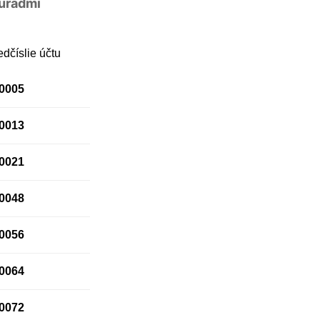
 úradmi
edčíslie účtu
0005
0013
0021
0048
0056
0064
0072