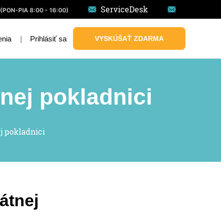
ServiceDesk
(PON-PIA 8:00 - 16:00)
|
Prihlásiť sa
VYSKÚŠAŤ ZDARMA
enia
nej pokladnici
j pokladnici
átnej