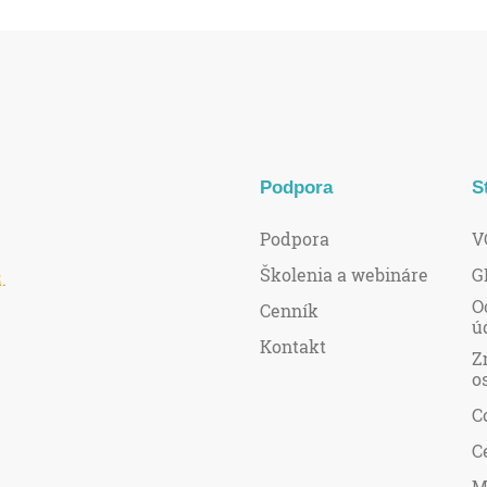
Podpora
S
Podpora
V
Školenia a webináre
G
R
.
O
Cenník
ú
Kontakt
Z
o
C
C
M