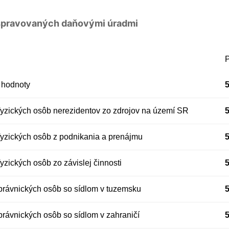
 spravovaných daňovými úradmi
P
 hodnoty
fyzických osôb nerezidentov zo zdrojov na území SR
fyzických osôb z podnikania a prenájmu
yzických osôb zo závislej činnosti
právnických osôb so sídlom v tuzemsku
právnických osôb so sídlom v zahraničí