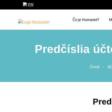
EN
Čo je Humanet?
M
Predčíslia úč
Úvod
Bl
Pred