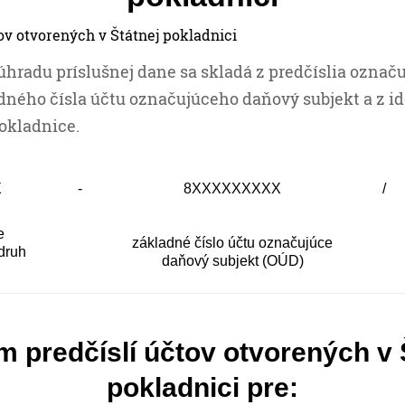
 úhradu príslušnej dane sa skladá z predčíslia ozna
dného čísla účtu označujúceho daňový subjekt a z i
okladnice.
X
-
8XXXXXXXXX
/
e
základné číslo účtu označujúce
druh
daňový subjekt (OÚD)
 predčíslí účtov otvorených v 
pokladnici pre: