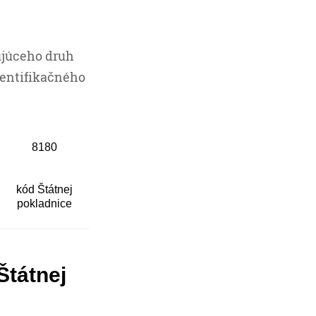
čujúceho druh
dentifikačného
8180
kód Štátnej
pokladnice
Štátnej