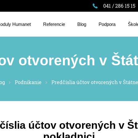
041 / 286 15 15
oduly Humanet
Referencie
Blog
Podpora
Škol
tov otvorených v Štát
og
Podnikanie
Predčíslia účtov otvorených v Štátne
číslia účtov otvorených v Št
pokladnici