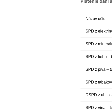
Platenie daní
Názov účtu
SPD z elektri
SPD z minerál
SPD z liehu –
SPD z piva – 
SPD z tabakov
DSPD z uhlia 
SPD z vína – 