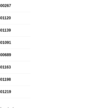
500267
501120
501139
501091
500689
501163
501198
501219