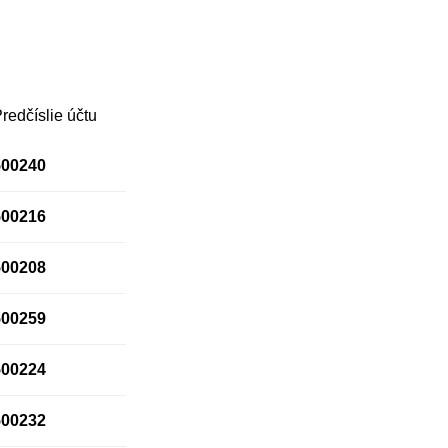
redčíslie účtu
500240
500216
500208
500259
500224
500232