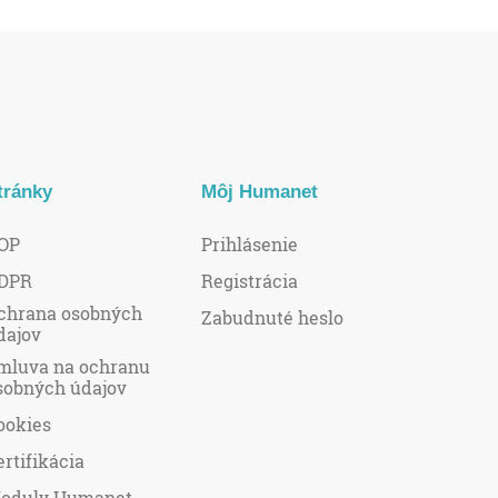
tránky
Môj Humanet
OP
Prihlásenie
DPR
Registrácia
chrana osobných
Zabudnuté heslo
dajov
mluva na ochranu
sobných údajov
ookies
ertifikácia
oduly Humanet