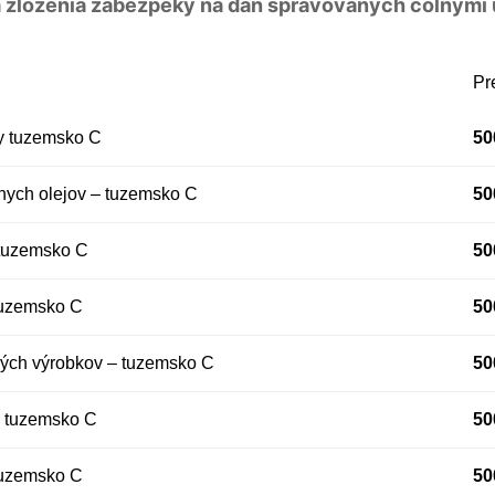
 a zloženia zábezpeky na daň spravovaných colnými
Pr
ny tuzemsko C
50
nych olejov – tuzemsko C
50
 tuzemsko C
50
tuzemsko C
50
ých výrobkov – tuzemsko C
50
- tuzemsko C
50
tuzemsko C
50