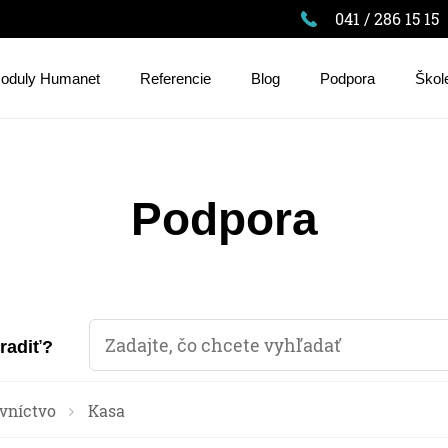
041 / 286 15 15
oduly Humanet
Referencie
Blog
Podpora
Škol
Podpora
oradiť?
vníctvo
Kasa