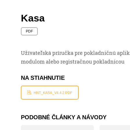
Kasa
PDF
Užívateľská príručka pre pokladničnú aplik
modulom alebo registračnou pokladnicou
NA STIAHNUTIE
HNT_KASA_V4.4.2.PDF
PODOBNÉ ČLÁNKY A NÁVODY