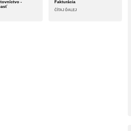
tovníctvo -
Fakturácia
časť
ČÍTAJ ĎALEJ