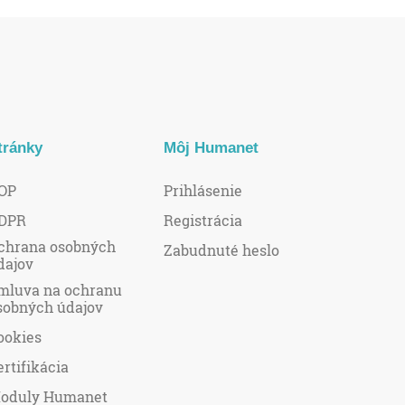
tránky
Môj Humanet
OP
Prihlásenie
DPR
Registrácia
chrana osobných
Zabudnuté heslo
dajov
mluva na ochranu
sobných údajov
ookies
ertifikácia
oduly Humanet