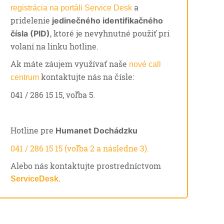
a
registrácia na portáli Service Desk
pridelenie
jedinečného identifikačného
, ktoré je nevyhnutné použiť pri
čísla (PID)
volaní na linku hotline.
Ak máte záujem využívať naše
nové call
kontaktujte nás na čísle:
centrum
041 / 286 15 15, voľba 5.
Hotline pre
Humanet Dochádzku
041 / 286 15 15 (voľba 2 a následne 3).
Alebo nás kontaktujte prostredníctvom
.
ServiceDesk