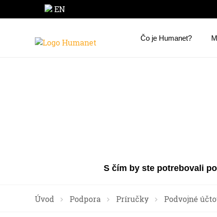
EN
Čo je Humanet?
M
S čím by ste potrebovali p
Úvod
Podpora
Príručky
Podvojné účto