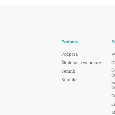
Podpora
S
Podpora
V
Školenia a webináre
G
R
.
O
Cenník
ú
Kontakt
Z
o
C
C
M