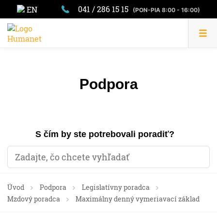
041 / 286 15 15
EN
(PON-PIA 8:00 - 16:00)
Podpora
S čím by ste potrebovali poradiť?
Úvod
Podpora
Legislatívny poradca
Mzdový poradca
Maximálny denný vymeriavací základ