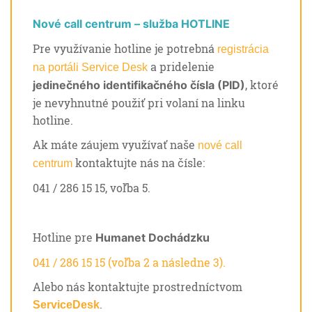
Nové call centrum – služba HOTLINE
Pre využívanie hotline je potrebná
registrácia
a pridelenie
na portáli Service Desk
, ktoré
jedinečného identifikačného čísla (PID)
je nevyhnutné použiť pri volaní na linku
hotline.
Ak máte záujem využívať naše
nové call
kontaktujte nás na čísle:
centrum
041 / 286 15 15, voľba 5.
Hotline pre
Humanet Dochádzku
041 / 286 15 15 (voľba 2 a následne 3).
Alebo nás kontaktujte prostredníctvom
.
ServiceDesk