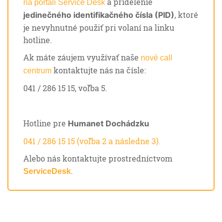
a pridelenie
na portáli Service Desk
, ktoré
jedinečného identifikačného čísla (PID)
je nevyhnutné použiť pri volaní na linku
hotline.
Ak máte záujem využívať naše
nové call
kontaktujte nás na čísle:
centrum
041 / 286 15 15, voľba 5.
Hotline pre
Humanet Dochádzku
041 / 286 15 15 (voľba 2 a následne 3).
Alebo nás kontaktujte prostredníctvom
.
ServiceDesk