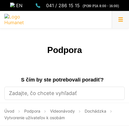
EN
041 / 286 15 15
(PON-PIA 8:00 - 16:00)
Podpora
S čím by ste potrebovali poradiť?
Úvod
Podpora
Videonávody
Dochádzka
Vytvorenie užívateľov k osobám