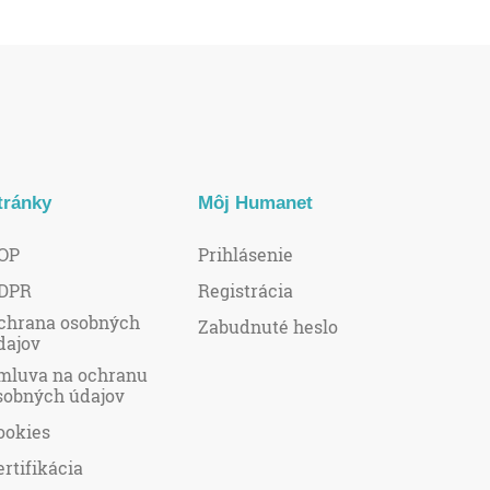
tránky
Môj Humanet
OP
Prihlásenie
DPR
Registrácia
chrana osobných
Zabudnuté heslo
dajov
mluva na ochranu
sobných údajov
ookies
ertifikácia