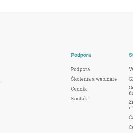
Podpora
S
Podpora
V
Školenia a webináre
G
R
.
O
Cenník
ú
Kontakt
Z
o
C
C