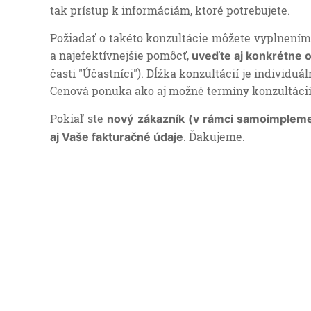
tak prístup k informáciám, ktoré potrebujete.
Požiadať o takéto konzultácie môžete vyplnením
a najefektívnejšie pomôcť,
uveďte aj konkrétne o
časti "Účastníci"). Dĺžka konzultácií je individu
Cenová ponuka ako aj možné termíny konzultáci
Pokiaľ ste
nový zákazník (v rámci samoimplemen
. Ďakujeme.
aj Vaše fakturačné údaje