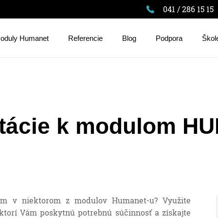
041 / 286 15 15
oduly Humanet
Referencie
Blog
Podpora
Škol
ltácie k modulom H
ním v niektorom z modulov Humanet-u? Využite
ktorí Vám poskytnú potrebnú súčinnosť a získajte