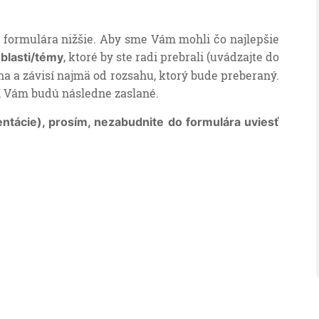
 formulára nižšie. Aby sme Vám mohli čo najlepšie
, ktoré by ste radi prebrali (uvádzajte do
blasti/témy
álna a závisí najmä od rozsahu, ktorý bude preberaný.
í Vám budú následne zaslané.
tácie), prosím, nezabudnite do formulára uviesť