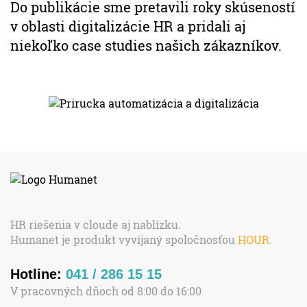
Do publikácie sme pretavili roky skúseností
v oblasti digitalizácie HR a pridali aj
niekoľko case studies našich zákazníkov.
HR riešenia v cloude aj nablízku.
Humanet je produkt vyvíjaný spoločnosťou
HOUR
.
Hotline:
041 / 286 15 15
V pracovných dňoch od 8:00 do 16:00