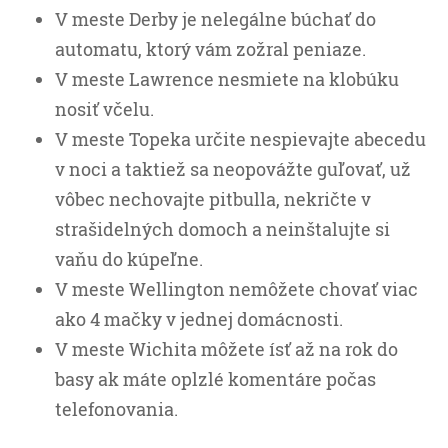
V meste Derby je nelegálne búchať do
automatu, ktorý vám zožral peniaze.
V meste Lawrence nesmiete na klobúku
nosiť včelu.
V meste Topeka určite nespievajte abecedu
v noci a taktiež sa neopovážte guľovať, už
vôbec nechovajte pitbulla, nekričte v
strašidelných domoch a neinštalujte si
vaňu do kúpeľne.
V meste Wellington nemôžete chovať viac
ako 4 mačky v jednej domácnosti.
V meste Wichita môžete ísť až na rok do
basy ak máte oplzlé komentáre počas
telefonovania.