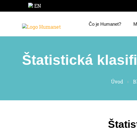
EN
Čo je Humanet?
M
Štatistická klasi
Úvod
B
Štati