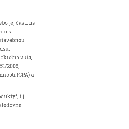
bo jej časti na
aru s
 stavebnou
pisu.
 októbra 2014,
51/2008,
nností (CPA) a
ukty“, t.j.
asledovne: