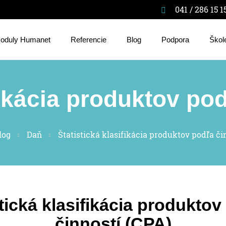
041 / 286 15 1
oduly Humanet
Referencie
Blog
Podpora
Škol
fikácia produktov po
log
Daň
Štatistická klasifikácia produktov podľa či
stická klasifikácia produktov
činností (CPA)