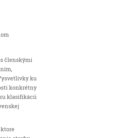
ódom
 s členskými
aním,
Vysvetlivky ku
osti konkrétny
ku klasifikácii
ovenskej
ektore