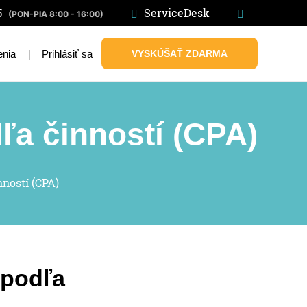
5
ServiceDesk
(PON-PIA 8:00 - 16:00)
|
Prihlásiť sa
VYSKÚŠAŤ ZDARMA
enia
dľa činností (CPA)
nností (CPA)
 podľa