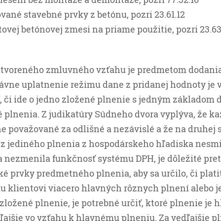
vané stavebné prvky z betónu, pozri 23.61.12
ovej betónovej zmesi na priame použitie, pozri 23.63
atvoreného zmluvného vzťahu je predmetom dodania
rávne uplatnenie režimu dane z pridanej hodnoty je 
ť, či ide o jedno zložené plnenie s jedným základom 
é plnenia. Z judikatúry Súdneho dvora vyplýva, že k
e považované za odlišné a nezávislé a že na druhej 
 z jediného plnenia z hospodárskeho hľadiska nesm
a nezmenila funkčnosť systému DPH, je dôležité pre
ké prvky predmetného plnenia, aby sa určilo, či plati
 klientovi viacero hlavných rôznych plnení alebo j
zložené plnenie, je potrebné určiť, ktoré plnenie je 
ľajšie vo vzťahu k hlavnému plneniu. Za vedľajšie p