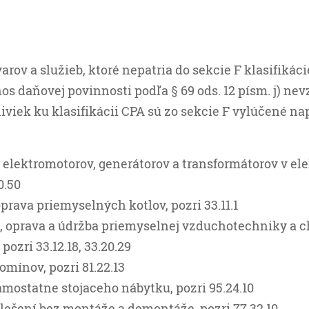
rov a služieb, ktoré nepatria do sekcie F klasifikáci
s daňovej povinnosti podľa § 69 ods. 12 písm. j) nev
iviek ku klasifikácii CPA sú zo sekcie F vylúčené na
a elektromotorov, generátorov a transformátorov v el
0.50
prava priemyselných kotlov, pozri 33.11.1
a, oprava a údržba priemyselnej vzduchotechniky a c
 pozri 33.12.18, 33.20.29
omínov, pozri 81.22.13
mostatne stojaceho nábytku, pozri 95.24.10
lešení bez montáže a demontáže, pozri 77.32.10