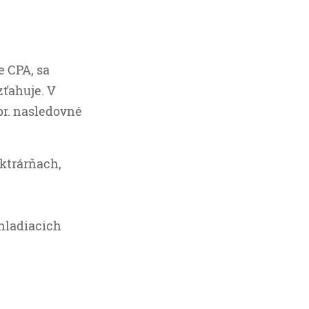
e CPA, sa
zťahuje. V
pr. nasledovné
ektrárňach,
hladiacich