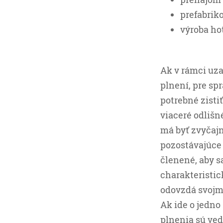
prefabriko
výroba hot
Ak v rámci uz
plnení, pre sp
potrebné zisti
viaceré odlišn
má byť zvyčajn
pozostávajúce
členené, aby s
charakteristic
odovzdá svojmu
Ak ide o jedno 
plnenia sú ved