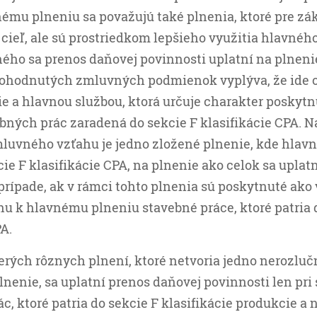
ému plneniu sa považujú také plnenia, ktoré pre zá
cieľ, ale sú prostriedkom lepšieho využitia hlavného
ho sa prenos daňovej povinnosti uplatní na plnenie
 dohodnutých zmluvných podmienok vyplýva, že ide 
e a hlavnou službou, ktorá určuje charakter poskytn
ebných prác zaradená do sekcie F klasifikácie CPA. N
uvného vzťahu je jedno zložené plnenie, kde hlavn
cie F klasifikácie CPA, na plnenie ako celok sa uplat
 prípade, ak v rámci tohto plnenia sú poskytnuté ako 
hu k hlavnému plneniu stavebné práce, ktoré patria 
PA.
erých rôznych plnení, ktoré netvoria jedno nerozluč
nenie, sa uplatní prenos daňovej povinnosti len pri
c, ktoré patria do sekcie F klasifikácie produkcie a 