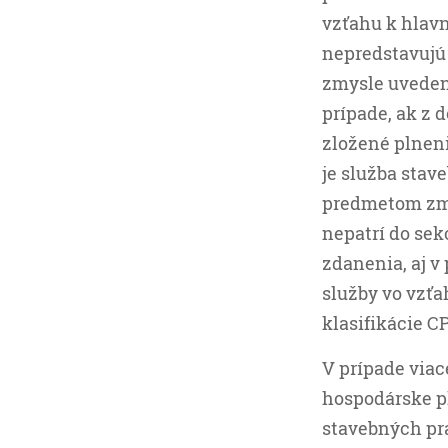
vzťahu k hlavn
nepredstavujú 
zmysle uvedené
prípade, ak z
zložené plneni
je služba stav
predmetom zml
nepatrí do sek
zdanenia, aj v
služby vo vzťa
klasifikácie C
V prípade viac
hospodárske pl
stavebných prá