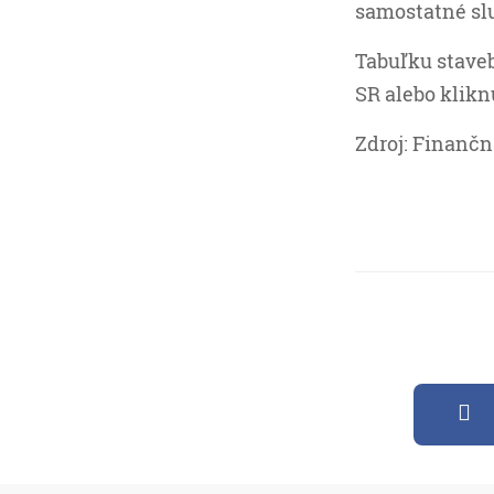
samostatné slu
Tabuľku stave
SR alebo klik
Zdroj: Finančn