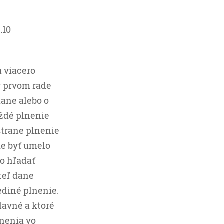
.10
 viacero
v prvom rade
dane alebo o
aždé plnenie
strane plnenie
ie byť umelo
to hľadať
teľ dane
ediné plnenie.
hlavné a ktoré
lnenia vo