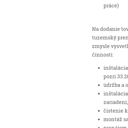
práce)
Na dodanie tova
tuzemský preno
zmysle vysvetl
činnosti:
inštaláci
pozri 33.2
údržba a o
inštaláci
zariadení,
čistenie k
montáž sa
prenájom 