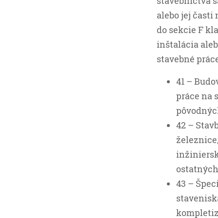
stavebníctva s
alebo jej časti
do sekcie F kl
inštalácia ale
stavebné práce
41 – Budo
práce na 
pôvodných
42 – Stavb
železnice;
inžiniersk
ostatných
43 – Špec
stavenisk
kompletiz