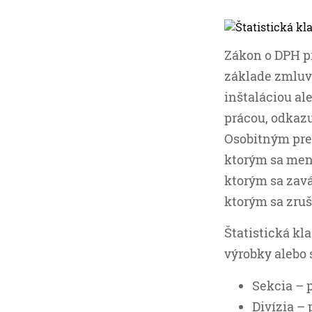
Zákon o DPH pr
základe zmluvy
inštaláciou al
prácou, odkazuj
Osobitným pred
ktorým sa mení
ktorým sa zavá
ktorým sa zruš
Štatistická kla
výrobky alebo 
Sekcia –
Divízia –