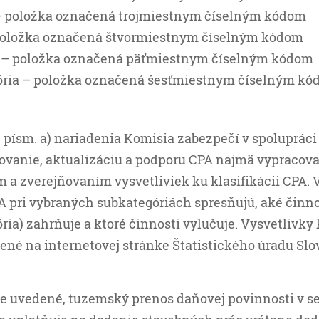
 položka označená trojmiestnym číselným kódom
položka označená štvormiestnym číselným kódom
a – položka označená päťmiestnym číselným kódom
ria – položka označená šesťmiestnym číselným k
 písm. a) nariadenia Komisia zabezpečí v spolupráci
ňovanie, aktualizáciu a podporu CPA najmä vypracov
 a zverejňovaním vysvetliviek ku klasifikácii CPA. 
PA pri vybraných subkategóriách spresňujú, aké činn
ria) zahrňuje a ktoré činnosti vylučuje. Vysvetlivky 
ené na internetovej stránke Štatistického úradu Sl
ie uvedené, tuzemský prenos daňovej povinnosti v s