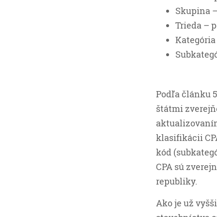
Skupina –
Trieda – 
Kategóri
Subkategó
Podľa článku 5
štátmi zverej
aktualizovaním
klasifikácii C
kód (subkategó
CPA sú zverejn
republiky.
Ako je už vyšš