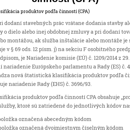
i dodaní stavebných prác vrátane dodania stavby ale
 o dielo alebo inej obdobnej zmluvy a pri dodaní tov
ebo montážou, ak služba inštalácie alebo montáže je
e v § 69 ods. 12 písm. j) na sekciu F osobitného pred
pisom, je Nariadenie komisie (EÚ) č. 1209/2014 z 29.
 nariadenie Európskeho parlamentu a Rady (ES) č. 4
dza nová štatistická klasifikácia produktov podľa či
uje nariadenie Rady (EHS) č. 3696/93.
sifikácia produktov podľa činností CPA obsahuje „prod
služby, ktoré sú zatriedené do jednotlivých kódov n
 položka označená abecedným kódom
 položka označená dvojmiestnym číselným kódom