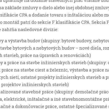
a uplatňuje na dodanie stavebných prác vrátane dod
 na základe zmluvy o dielo alebo inej obdobnej zmluvy
asifikácie CPA a dodanie tovaru s inštaláciou alebo 
bo montáž patrí do sekcie F klasifikácie CPA. Sekcia 
 zahŕňa nasledovné divízie:
vy a výstavba budov (skupiny: bytové budovy, nebyto
stavbe bytových a nebytových budov – nové diela, ro
 stavieb, práce na úpravách a renováciách)
y a práce na stavbe inžinierskych stavieb (skupiny: 
 práce na stavbe ciest a železníc, výstavba a práce n
ych sietí, ostatné projekty inžinierskych stavieb a 
 projektov inžinierskych stavieb)
ializované stavebné práce (skupiny: demolačné prác
a, elektrické, inštalačné a iné stavebnomontážne pr
ačné a dokončovacie práce, ostatné špecializované