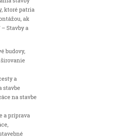
ania stavby
, ktoré patria
montážou, ak
F – Stavby a
vé budovy,
zširovanie
cesty a
a stavbe
práce na stavbe
e a príprava
áce,
 stavebné