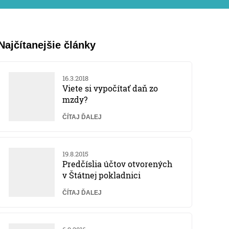
Najčítanejšie články
16.3.2018
Viete si vypočítať daň zo
mzdy?
ČÍTAJ ĎALEJ
19.8.2015
Predčíslia účtov otvorených
v Štátnej pokladnici
ČÍTAJ ĎALEJ