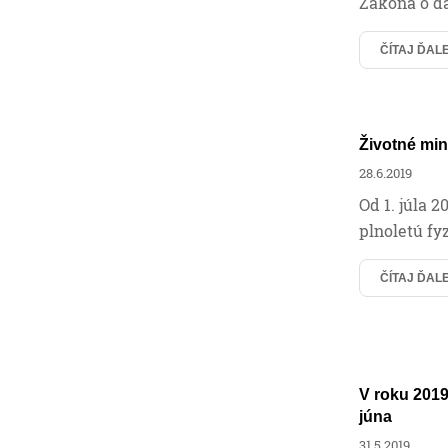
Zákona o da
ČÍTAJ ĎAL
Životné min
28.6.2019
Od 1. júla 
plnoletú fy
ČÍTAJ ĎAL
V roku 2019
júna
31.5.2019