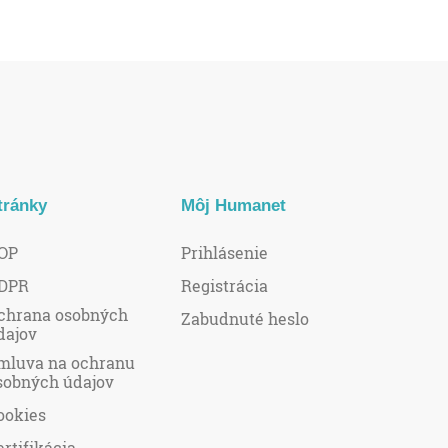
tránky
Môj Humanet
OP
Prihlásenie
DPR
Registrácia
chrana osobných
Zabudnuté heslo
dajov
mluva na ochranu
sobných údajov
ookies
ertifikácia