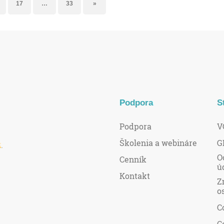
17
…
33
»
Podpora
S
Podpora
V
Školenia a webináre
G
R
.
O
Cenník
ú
Kontakt
Z
o
C
C