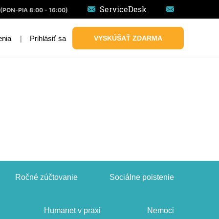
ServiceDesk
(PON-PIA 8:00 - 16:00)
|
Prihlásiť sa
VYSKÚŠAŤ ZDARMA
enia
Ročné zúčtovanie
Sociálne poistenie
Humanet v praxi
Nemoci