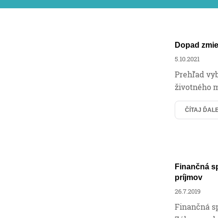
Dopad zmien
5.10.2021
Prehľad vyb
životného 
ČÍTAJ ĎAL
Finančná sp
príjmov
26.7.2019
Finančná sp