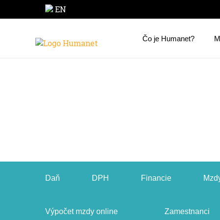
EN
Čo je Humanet?
M
Daň
DPH
Financie
Mzdy
Výpočet mzdy online
Zamestnanci