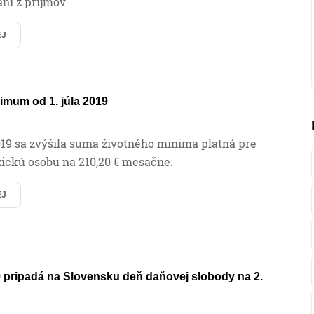
ni z príjmov
EJ
imum od 1. júla 2019
2019 sa zvýšila suma životného minima platná pre
zickú osobu na 210,20 € mesačne.
EJ
 pripadá na Slovensku deň daňovej slobody na 2.