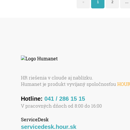
«
1
2
…
HR riešenia v cloude aj nablízku.
Humanet je produkt vyvíjaný spoločnosťou
HOU
Hotline:
041 / 286 15 15
V pracovných dňoch od 8:00 do 16:00
ServiceDesk
servicedesk.hour.sk