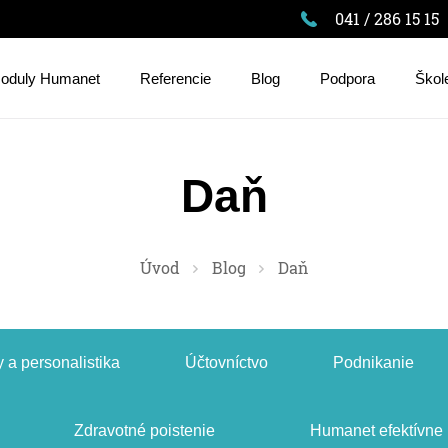
041 / 286 15 15
oduly Humanet
Referencie
Blog
Podpora
Škol
Daň
Úvod
Blog
Daň
 a personalistika
Účtovníctvo
Podnikanie
Zdravotné poistenie
Humanet efektívne