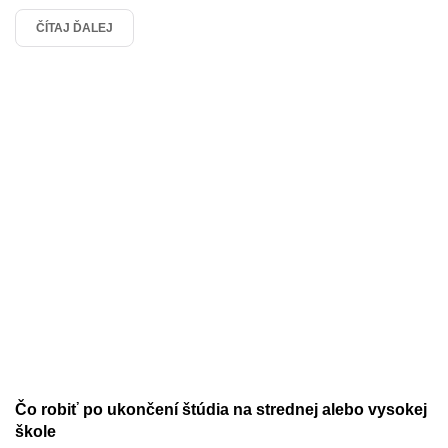
Výpočet mzdy online
ČÍTAJ ĎALEJ
Zamestnanci
Zdravotné poistenie
Humanet efektívne
Humanet v praxi
Nemoci
Čo robiť po ukončení štúdia na strednej alebo vysokej
škole