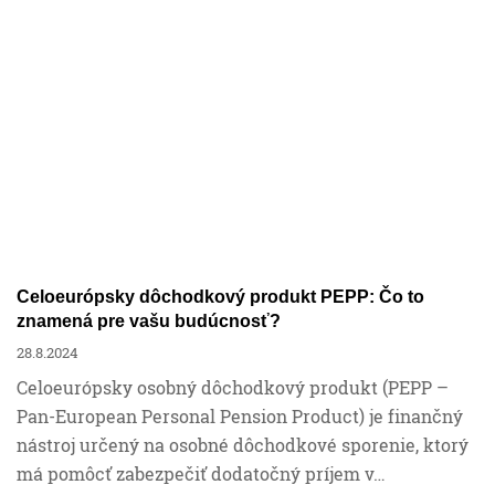
Financie
Mzdy a personalistika
Účtovníctvo
Podnikanie
Celoeurópsky dôchodkový produkt PEPP: Čo to
znamená pre vašu budúcnosť?
Ročné zúčtovanie
28.8.2024
Celoeurópsky osobný dôchodkový produkt (PEPP –
Pan-European Personal Pension Product) je finančný
Sociálne poistenie
nástroj určený na osobné dôchodkové sporenie, ktorý
má pomôcť zabezpečiť dodatočný príjem v…