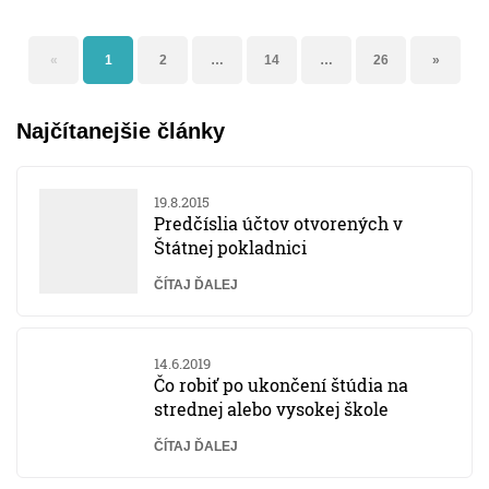
«
1
2
…
14
…
26
»
Najčítanejšie články
19.8.2015
Predčíslia účtov otvorených v
Štátnej pokladnici
ČÍTAJ ĎALEJ
14.6.2019
Čo robiť po ukončení štúdia na
strednej alebo vysokej škole
ČÍTAJ ĎALEJ