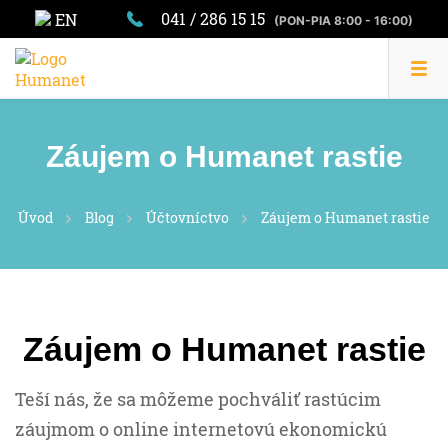
041 / 286 15 15
EN
(PON-PIA 8:00 - 16:00)
Záujem o Humanet rastie
Úvod
Blog
Účtovníctvo
Záujem o Humanet rastie
Záujem o Humanet rastie
Teší nás, že sa môžeme pochváliť rastúcim
záujmom o online internetovú ekonomickú