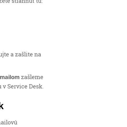
žete stiahnuť tu:
te a zašlite na
zašleme
mailom
iu v Service Desk.
k
mailovú