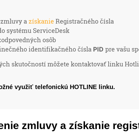
 zmluvy a
získanie
Registračného čísla
o systému ServiceDesk
odpovedných osôb
inečného identifikačného čísla
pre vašu sp
PID
ých skutočností môžete kontaktovať linku Hotl
ožné využiť telefonickú HOTLINE linku.
enie zmluvy a získanie regi