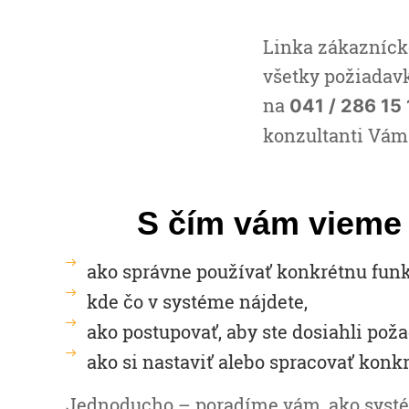
Linka zákaznícke
všetky požiadavk
na
041 / 286 15
konzultanti Vám
S čím vám vieme
ako správne používať konkrétnu funk
kde čo v systéme nájdete,
ako postupovať, aby ste dosiahli pož
ako si nastaviť alebo spracovať konk
Jednoducho – poradíme vám, ako systé