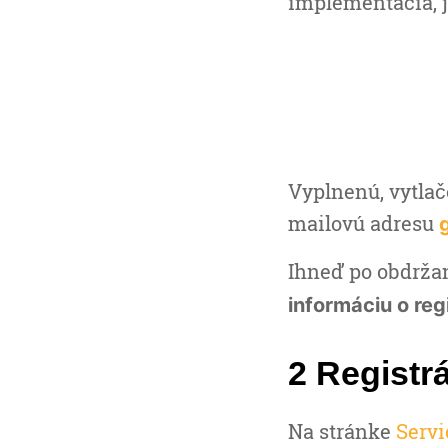
implementácia, j
Vyplnenú, vytlač
mailovú adresu
Ihneď po obdrža
informáciu o reg
2 Registr
Na stránke
Serv