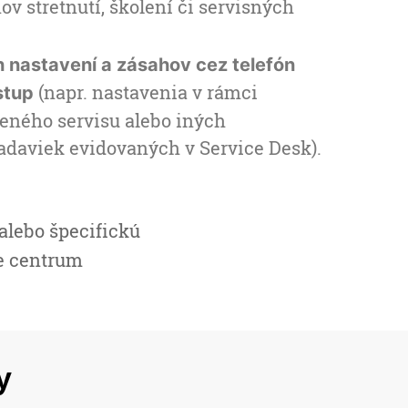
v stretnutí, školení či servisných
h nastavení a zásahov cez telefón
(napr. nastavenia v rámci
stup
eného servisu alebo iných
adaviek evidovaných v Service Desk).
alebo špecifickú
ke centrum
y