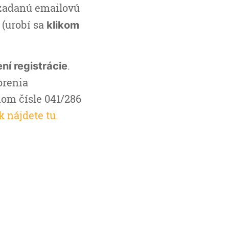
 zadanú emailovú
 (urobí sa
klikom
.
ní registrácie
orenia
nom čísle 041/286
 nájdete tu.