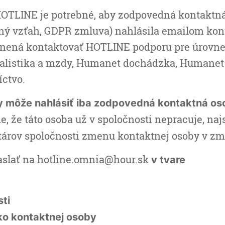
HOTLINE je potrebné, aby zodpovedná kontaktn
ný vzťah, GDPR zmluva) nahlásila emailom kon
vnená kontaktovať HOTLINE podporu pre úrovne 
listika a mzdy, Humanet dochádzka, Humanet
íctvo.
 môže nahlásiť iba zodpovedná kontaktná os
e, že táto osoba už v spoločnosti nepracuje, naj
utárov spoločnosti zmenu kontaktnej osoby v z
aslať na hotline.omnia@hour.sk
v tvare
ti
ko kontaktnej osoby