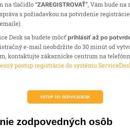
 na tlačidlo “
”, Vám bude na
ZAREGISTROVAŤ
správa s požiadavkou na potvrdenie registrácie
emaile).
ice Desk sa budete môcť
prihlásiť až po potvrde
gistračný e-mail neobdržíte do 30 minút od vytv
sím, kontaktujte zákaznícke centrum na telefón
esný postup registrácie do systému ServiceDesk
VSTUP DO SERVICEDESK
enie zodpovedných osôb