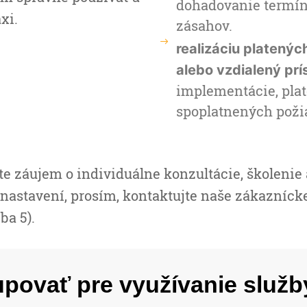
dohadovanie termíno
xi.
zásahov.
realizáciu platenýc
alebo vzdialený prí
implementácie, plat
spoplatnených poži
te záujem o individuálne konzultácie, školenie 
nastavení, prosím, kontaktujte naše zákazníc
ba 5).
povať pre využívanie služb