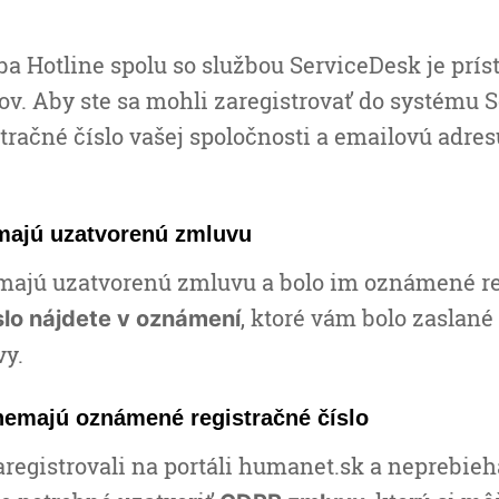
ba Hotline spolu so službou ServiceDesk je prís
v. Aby ste sa mohli zaregistrovať do systému 
stračné číslo vašej spoločnosti a emailovú adres
í majú uzatvorenú zmluvu
 majú uzatvorenú zmluvu a bolo im oznámené re
, ktoré vám bolo zaslané
slo nájdete v oznámení
vy.
 nemajú oznámené registračné číslo
aregistrovali na portáli humanet.sk a neprebieh