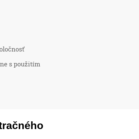
oločnosť
ine s použitím
stračného