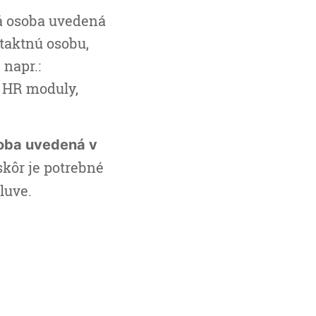
á osoba uvedená
taktnú osobu,
napr.:
 HR moduly,
oba uvedená v
skôr je potrebné
mluve.