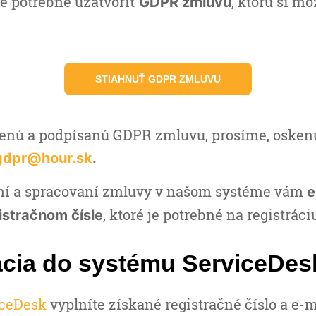
e potrebné uzatvoriť
, ktorú si mô
GDPR zmluvu
STIAHNUŤ GDPR ZMLUVU
enú a podpísanú GDPR zmluvu, prosíme, oskenuj
gdpr@hour.sk
.
ní a spracovaní zmluvy v našom systéme vám
e
, ktoré je potrebné na registrác
istračnom čísle
ácia do systému ServiceDes
iceDesk
vyplníte získané registračné číslo a e-