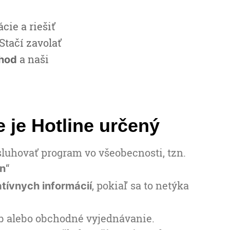
cie a riešiť
Stačí zavolať
a naši
 hod
e je Hotline určený
luhovať program vo všeobecnosti, tzn.
“
ón
, pokiaľ sa to netýka
atívnych informácií
eb alebo obchodné vyjednávanie.