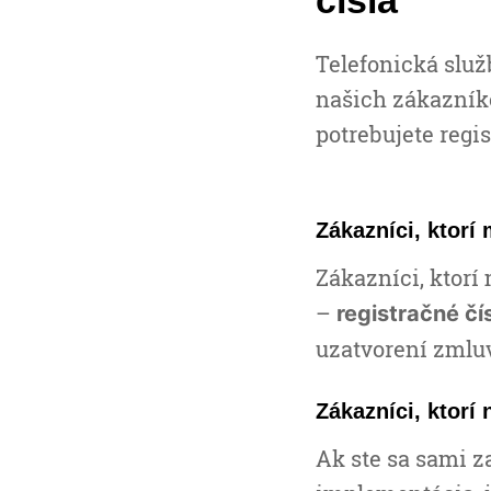
čísla
Telefonická služ
našich zákazníko
potrebujete regi
Zákazníci, ktor
Zákazníci, ktorí
–
r
egistračné čí
uzatvorení zmlu
Zákazníci, ktorí
Ak ste sa sami z