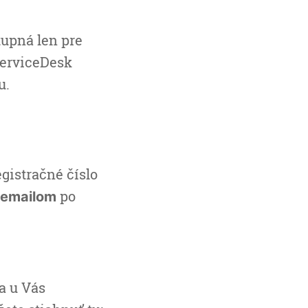
tupná len pre
ServiceDesk
u.
gistračné číslo
po
emailom
a u Vás