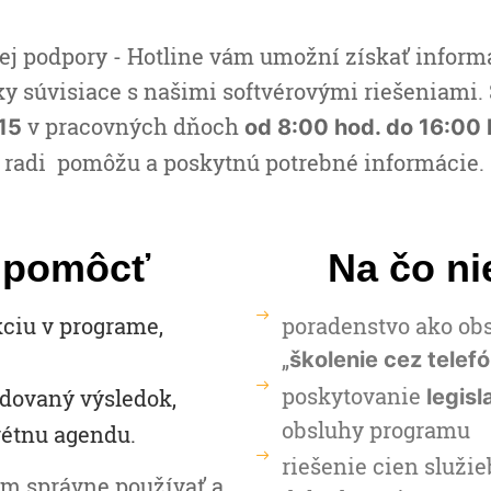
j podpory - Hotline vám umožní získať informá
y súvisiace s našimi softvérovými riešeniami. 
v pracovných dňoch
 15
od 8:00 hod. do 16:00
 radi pomôžu a poskytnú potrebné informácie.
 pomôcť
Na čo ni
ciu v programe,
poradenstvo ako obs
„
školenie cez telef
poskytovanie
adovaný výsledok,
legisl
obsluhy programu
rétnu agendu.
riešenie cien služi
m správne používať a