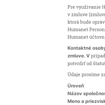
Pre využívanie 
v zmluve (zmluv
ktorá bude oprá
Humanet Persona
Humanet účtovn
Kontaktné osoby
prípad
zmluve. V
potvrdiť od štat
Údaje prosíme z
Úroveň
Názov spoločnos
Meno a priezvis