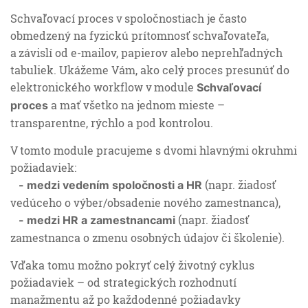
Schvaľovací proces v spoločnostiach je často
obmedzený na fyzickú prítomnosť schvaľovateľa,
a závislí od e-mailov, papierov alebo neprehľadných
tabuliek. Ukážeme Vám, ako celý proces presunúť do
elektronického workflow v module
Schvaľovací
a mať všetko na jednom mieste –
proces
transparentne, rýchlo a pod kontrolou.
V tomto module pracujeme s dvomi hlavnými okruhmi
požiadaviek:
(napr. žiadosť
- medzi vedením spoločnosti a HR
vedúceho o výber/obsadenie nového zamestnanca),
(napr. žiadosť
- medzi HR a zamestnancami
zamestnanca o zmenu osobných údajov či školenie).
Vďaka tomu možno pokryť celý životný cyklus
požiadaviek – od strategických rozhodnutí
manažmentu až po každodenné požiadavky