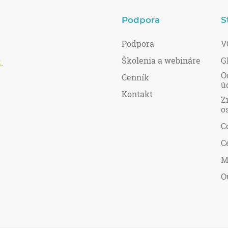
Podpora
S
Podpora
V
Školenia a webináre
G
R
.
O
Cenník
ú
Kontakt
Z
o
C
C
M
O