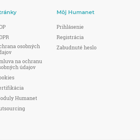
tránky
Môj Humanet
OP
Prihlásenie
DPR
Registrácia
chrana osobných
Zabudnuté heslo
dajov
mluva na ochranu
sobných údajov
ookies
ertifikácia
oduly Humanet
utsourcing