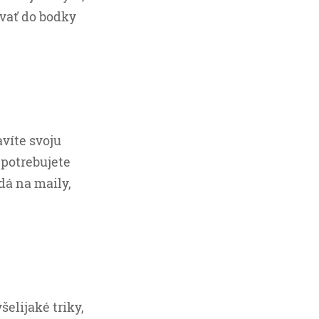
vať do bodky
avíte svoju
 potrebujete
dá na maily,
elijaké triky,