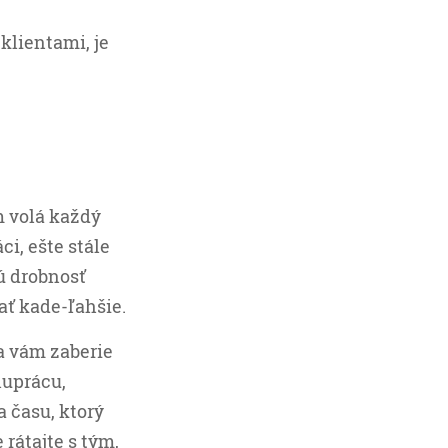
 klientami, je
m volá každý
ci, ešte stále
ú drobnosť
ať kade-ľahšie.
a vám zaberie
luprácu,
 času, ktorý
rátajte s tým,