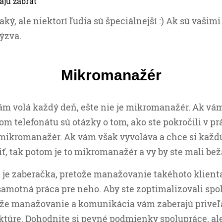
ý, ale niektorí ľudia sú špeciálnejší :) Ak sú vašimi
výzva.
Mikromanažér
vám volá každý deň, ešte nie je mikromanažér. Ak vá
m telefonátu sú otázky o tom, ako ste pokročili v prá
 mikromanažér. Ak vám však vyvoláva a chce si každ
liť, tak potom je to mikromanažér a vy by ste mali bež
 je zaberačka, pretože manažovanie takéhoto klient
samotná práca pre neho. Aby ste zoptimalizovali spo
 že manažovanie a komunikácia vám zaberajú priveľa
aktúre. Dohodnite si pevné podmienky spolupráce, ale 