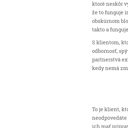
ktoré neskôr v
že to funguje 
obskúrnom blog
takto a funguj
S klientom, kt
odbornosť, spýt
partnerstvá ex
kedy nemá zmy
To je klient, k
neodpovedáte n
ich mať pripra