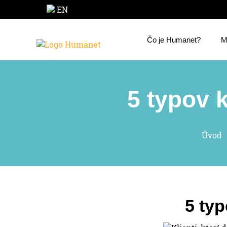
EN
Čo je Humanet?
M
5 typov k
Úvod
5 typ