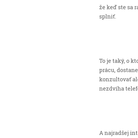
že keď ste sa 
splniť.
To je taký, o k
prácu, dostane
konzultovať al
nezdvíha telef
A najradšej in