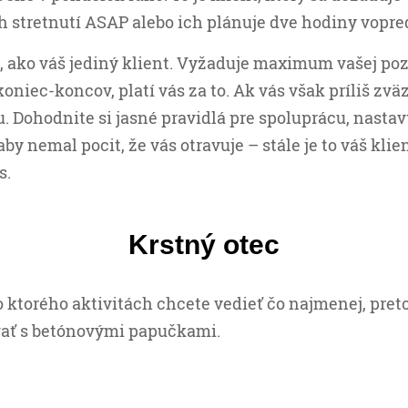
stretnutí ASAP alebo ich plánuje dve hodiny vopre
i, ako váš jediný klient. Vyžaduje maximum vašej po
koniec-koncov, platí vás za to. Ak vás však príliš zvä
u. Dohodnite si jasné pravidlá pre spoluprácu, nastavt
 aby nemal pocit, že vás otravuje – stále je to váš klie
s.
Krstný otec
 o ktorého aktivitách chcete vedieť čo najmenej, pret
vať s betónovými papučkami.