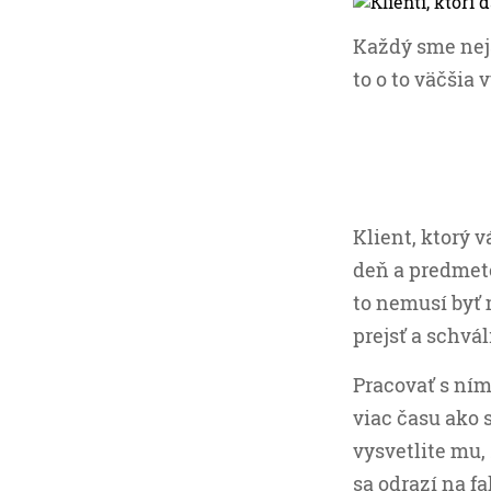
Každý sme nejak
to o to väčšia 
Klient, ktorý 
deň a predmeto
to nemusí byť
prejsť a schvá
Pracovať s ním
viac času ako 
vysvetlite mu,
sa odrazí na f