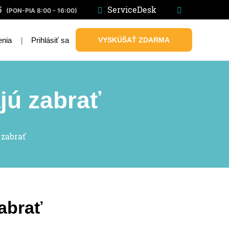
5
ServiceDesk
(PON-PIA 8:00 - 16:00)
|
Prihlásiť sa
VYSKÚŠAŤ ZDARMA
enia
ajú zabrať
 zabrať
zabrať