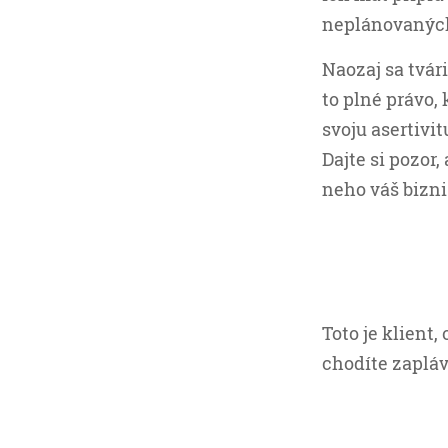
neplánovaných 
Naozaj sa tvár
to plné právo, 
svoju asertivit
Dajte si pozor,
neho váš bizni
Toto je klient,
chodíte zaplá