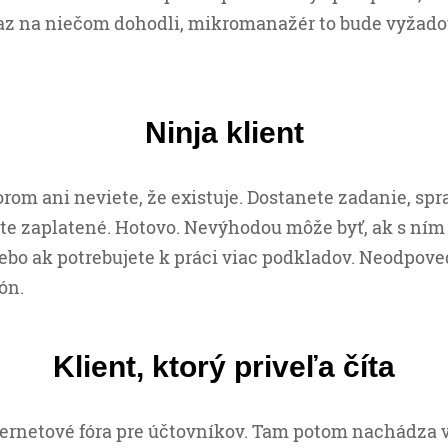
raz na niečom dohodli, mikromanažér to bude vyžado
Ninja klient
torom ani neviete, že existuje. Dostanete zadanie, spr
te zaplatené. Hotovo. Nevýhodou môže byť, ak s ním
ebo ak potrebujete k práci viac podkladov. Neodpove
ón.
Klient, ktorý priveľa číta
ternetové fóra pre účtovníkov. Tam potom nachádza vš