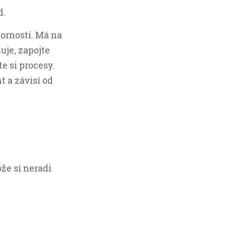
d.
zornosti. Má na
zuje, zapojte
e si procesy.
nt a závisí od
ože si neradi