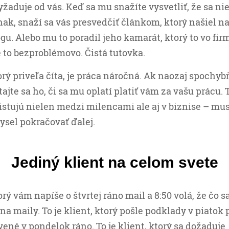
yžaduje od vás. Keď sa mu snažíte vysvetliť, že sa ni
inak, snaží sa vás presvedčiť článkom, ktorý našiel 
u. Alebo mu to poradil jeho kamarát, ktorý to vo fir
e to bezproblémovo. Čistá tutovka.
orý priveľa číta, je práca náročná. Ak naozaj spochyb
ajte sa ho, či sa mu oplatí platiť vám za vašu prácu.
istujú nielen medzi milencami ale aj v biznise – mus
sel pokračovať ďalej.
Jediný klient na celom svete
torý vám napíše o štvrtej ráno mail a 8:50 volá, že čo s
a maily. To je klient, ktorý pošle podklady v piatok
vené v pondelok ráno. To je klient, ktorý sa dožaduje