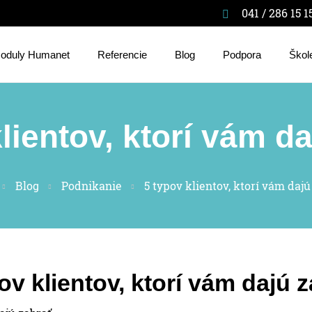
041 / 286 15 1
oduly Humanet
Referencie
Blog
Podpora
Škol
lientov, ktorí vám d
Blog
Podnikanie
5 typov klientov, ktorí vám dajú
ov klientov, ktorí vám dajú 