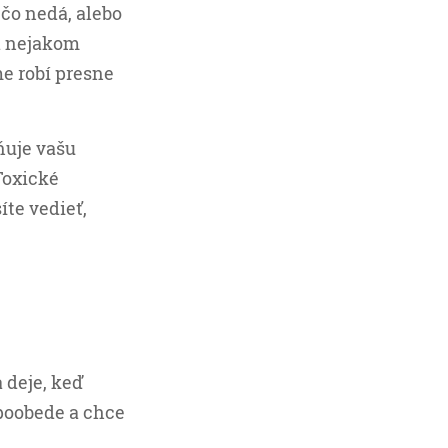
ečo nedá, alebo
na nejakom
me robí presne
ňuje vašu
 Toxické
íte vedieť,
a deje, keď
 poobede a chce