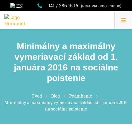
041 / 286 15 15
EN
(PON-PIA 8:00 - 16:00)
Minimálny a maximálny
vymeriavací základ od 1.
januára 2016 na sociálne
poistenie
Úvod
Blog
Podnikanie
Minimálny a maximálny vymeriavací základ od 1. januára 2016
na sociálne poistenie