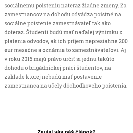
sociálnemu poisteniu nateraz žiadne zmeny. Za
zamestnancov na dohodu odvádza poistné na
sociálne poistenie zamestnávateľ tak ako
doteraz. Študenti budú mať naďalej výnimku z
platenia odvodov, ak ich príjem nepresiahne 200
eur mesačne a oznámia to zamestnávateľovi. Aj
v roku 2016 majú právo určiť si jednu takúto
dohodu o brigádnickej práci študentov, na
základe ktorej nebudú mať postavenie
zamestnanca na účely dôchodkového poistenia.
Zaujal vás náš článok?