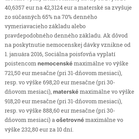
40,6357 eur na 42,3124 eur a materské sa zvyšuje
zo súčasných 65% na 70% denného
vymeriavacieho základu alebo
pravdepodobného denného základu. Ak dôvod
na poskytnutie nemocenskej dávky vznikne od
1. januára 2016, Sociálna poisťovňa vyplatí
poistencom
maximálne vo výške
nemocenské
721,50 eur mesačne (pri 31-dňovom mesiaci),
resp. vo výške 698,20 eur mesačne (pri 30-
dňovom mesiaci),
maximálne vo výške
materské
918,20 eur mesačne (pri 31-dňovom mesiaci),
resp. vo výške 888,60 eur mesačne (pri 30-
dňovom mesiaci) a
maximálne vo
ošetrovné
výške 232,80 eur za 10 dní.