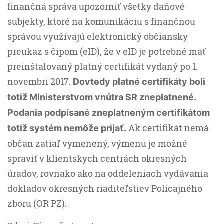
finančná správa upozorniť všetky daňové
subjekty, ktoré na komunikáciu s finančnou
správou využívajú elektronický občiansky
preukaz s čipom (eID), že v eID je potrebné mať
preinštalovaný platný certifikát vydaný po 1.
novembri 2017.
Dovtedy platné certifikáty boli
totiž Ministerstvom vnútra SR zneplatnené.
Podania podpísané zneplatneným certifikátom
Ak certifikát nemá
totiž systém nemôže prijať.
občan zatiaľ vymenený, výmenu je možné
spraviť v klientskych centrách okresných
úradov, rovnako ako na oddeleniach vydávania
dokladov okresných riaditeľstiev Policajného
zboru (OR PZ).