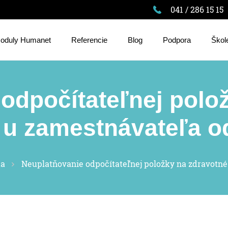
041 / 286 15 15
oduly Humanet
Referencie
Blog
Podpora
Škol
odpočítateľnej polo
 u zamestnávateľa o
ka
Neuplatňovanie odpočítateľnej položky na zdravotné 