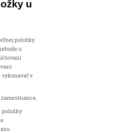
ložky u
teľnej položky
 nebude u
účtovaní
ovaní
e vykonávať v
d zamestnanca.
z položky
za
kazu