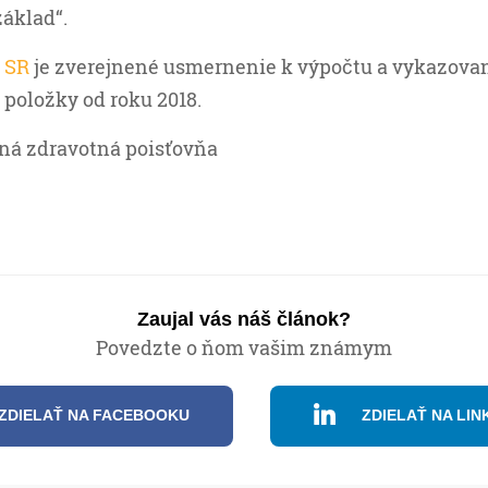
áklad“.
 SR
je zverejnené usmernenie k výpočtu a vykazova
 položky od roku 2018.
cná zdravotná poisťovňa
Zaujal vás náš článok?
Povedzte o ňom vašim známym
ZDIELAŤ NA FACEBOOKU
ZDIELAŤ NA LIN