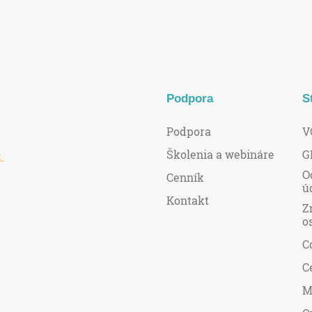
Podpora
S
Podpora
V
Školenia a webináre
G
R
.
O
Cenník
ú
Kontakt
Z
o
C
C
M