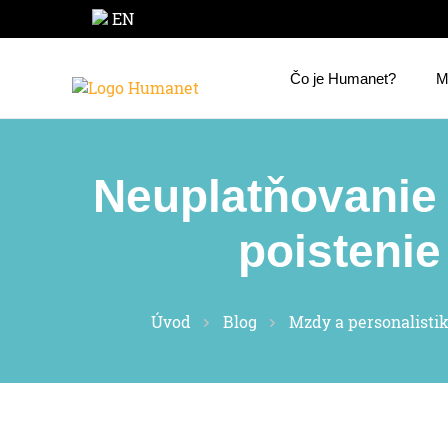
EN
Čo je Humanet?
M
Neuplatňovanie 
poistenie
Úvod
Blog
Mzdy a personalisti