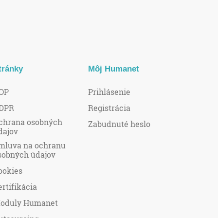
tránky
Môj Humanet
OP
Prihlásenie
DPR
Registrácia
chrana osobných
Zabudnuté heslo
dajov
mluva na ochranu
sobných údajov
ookies
ertifikácia
oduly Humanet