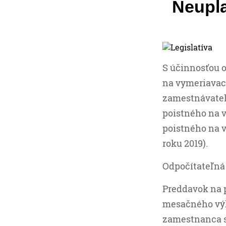
Neupla
S účinnosťou o
na vymeriavac
zamestnávateľ
poistného na v
poistného na v
roku 2019).
Odpočítateľná
Preddavok na p
mesačného výk
zamestnanca s