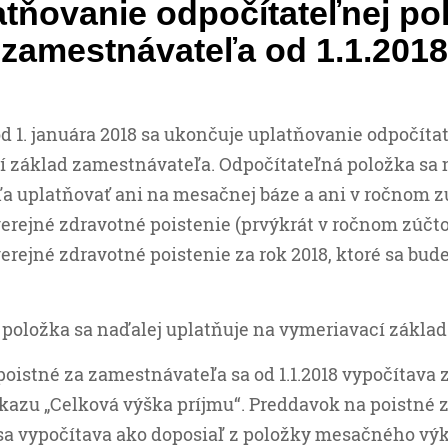
tňovanie odpočítateľnej po
zamestnávateľa od 1.1.2018
d 1. januára 2018 sa ukončuje uplatňovanie odpočíta
í základ zamestnávateľa. Odpočítateľná položka sa
a uplatňovať ani na mesačnej báze a ani v ročnom z
erejné zdravotné poistenie (prvýkrát v ročnom zúčt
erejné zdravotné poistenie za rok 2018, ktoré sa bud
 položka sa naďalej uplatňuje na vymeriavací zákla
oistné za zamestnávateľa sa od 1.1.2018 vypočítava 
azu „Celková výška príjmu“. Preddavok na poistné 
a vypočítava ako doposiaľ z položky mesačného vý