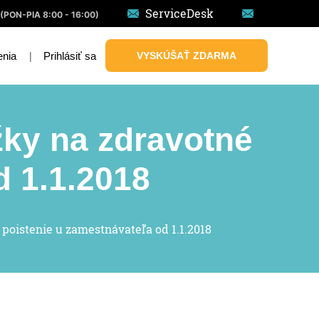
ServiceDesk
(PON-PIA 8:00 - 16:00)
|
Prihlásiť sa
VYSKÚŠAŤ ZDARMA
enia
žky na zdravotné
d 1.1.2018
poistenie u zamestnávateľa od 1.1.2018