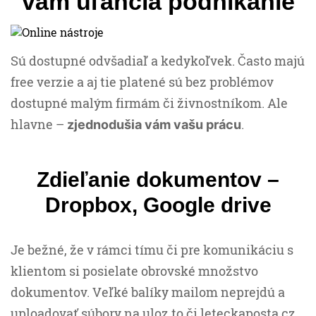
vám uľahčia podnikanie
Sú dostupné odvšadiaľ a kedykoľvek. Často majú
free verzie a aj tie platené sú bez problémov
dostupné malým firmám či živnostníkom. Ale
hlavne –
.
zjednodušia vám vašu prácu
Zdieľanie dokumentov –
Dropbox, Google drive
Je bežné, že v rámci tímu či pre komunikáciu s
klientom si posielate obrovské množstvo
dokumentov. Veľké balíky mailom neprejdú a
uploadovať súbory na uloz.to či leteckaposta.cz