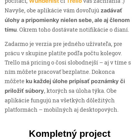
počítači,
či
vás zachránia :)
Wunderlist
Trello
Navyše, obe aplikácie vám dovoľujú
zadávať
úlohy a pripomienky nielen sebe, ale aj členom
. Okrem toho dostávate notifikácie o dianí.
tímu
Zadarmo je verzia pre jedného užívateľa, pre
prácu v skupine platíte podľa počtu kolegov.
Trello má pricing o čosi slobodnejší – aj v tíme s
ním môžete pracovať bezplatne. Dokonca
môžete
ku každej úlohe pripísať poznámky či
, ktorých sa úloha týka. Obe
priložiť súbory
aplikácie fungujú na všetkých dôležitých
platformách – mobilných aj desktopových.
Kompletný project