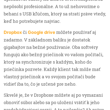
nepôsobí profesionálne. A to už nehovoríme o
behaní s USB kľúčom, ktorý sa stratí práve vtedy,
keď ho potrebujete najviac.
či
môžete používať aj
Dropbox
Google drive
zadarmo. V základnom balíku je dostatok
gigabajtov na bežné používanie. Oba softvéry
fungujú ako bežný priečinok vo vašom počítači,
ktorý sa synchronizuje s každým, koho do
priečinka pozvete. Každý klient tak môže mať
vlastný priečinok a vo svojom počítači bude
vidieť iba to, čo je určené pre neho.
Skvelé je, že v Dropboxe môžete aj po vymazaní
obnoviť súbor alebo sa po uložení vrátiť k jeho
predchádzajúcej verzii. A to najlepšie? Ak práve