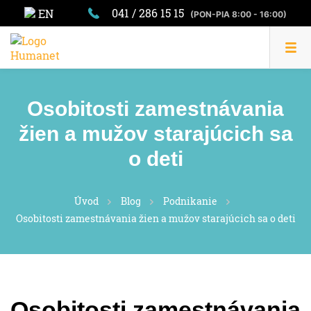
041 / 286 15 15
EN
(PON-PIA 8:00 - 16:00)
Osobitosti zamestnávania
žien a mužov starajúcich sa
o deti
Úvod
Blog
Podnikanie
Osobitosti zamestnávania žien a mužov starajúcich sa o deti
Osobitosti zamestnávania