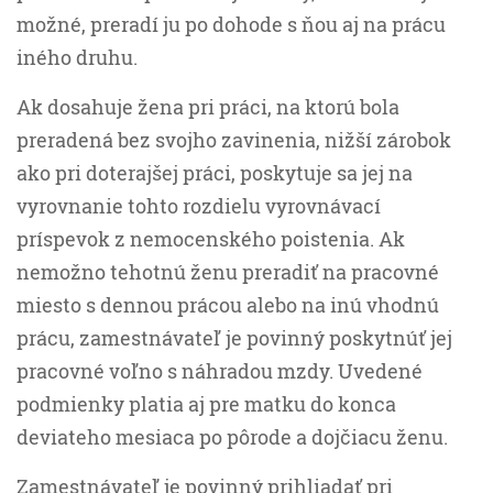
možné, preradí ju po dohode s ňou aj na prácu
iného druhu.
Ak dosahuje žena pri práci, na ktorú bola
preradená bez svojho zavinenia, nižší zárobok
ako pri doterajšej práci, poskytuje sa jej na
vyrovnanie tohto rozdielu vyrovnávací
príspevok z nemocenského poistenia. Ak
nemožno tehotnú ženu preradiť na pracovné
miesto s dennou prácou alebo na inú vhodnú
prácu, zamestnávateľ je povinný poskytnúť jej
pracovné voľno s náhradou mzdy. Uvedené
podmienky platia aj pre matku do konca
deviateho mesiaca po pôrode a dojčiacu ženu.
Zamestnávateľ je povinný prihliadať pri