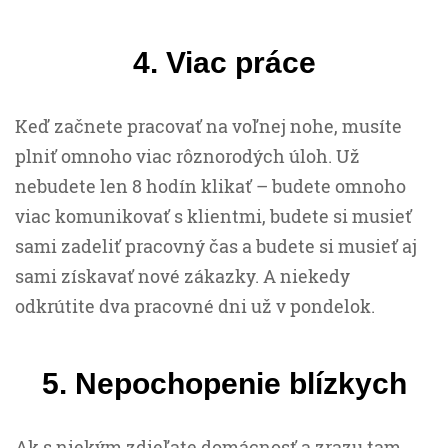
4. Viac práce
Keď začnete pracovať na voľnej nohe, musíte
plniť omnoho viac rôznorodých úloh. Už
nebudete len 8 hodín klikať – budete omnoho
viac komunikovať s klientmi, budete si musieť
sami zadeliť pracovný čas a budete si musieť aj
sami získavať nové zákazky. A niekedy
odkrútite dva pracovné dni už v pondelok.
5. Nepochopenie blízkych
Ak s niekým zdieľate domácnosť a zrazu tam