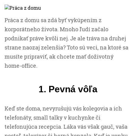
Práca z domu sa zdá byť vykúpením z
korporátneho života. Mnoho ľudí začalo
podnikať práve kvôli nej. Je ale tráva na druhej
strane naozaj zelenšia? Toto sú veci, na ktoré sa
musíte pripraviť, ak chcete mať doživotný
home-office.
1. Pevná vôľa
Keď ste doma, nevyrušujú vás kolegovia a ich
telefonáty, small talky v kuchynke či
telefonujúca recepcia. Láka vás však gauč, vaša
posteľ, televízor či herná konzola. Keď je vonku