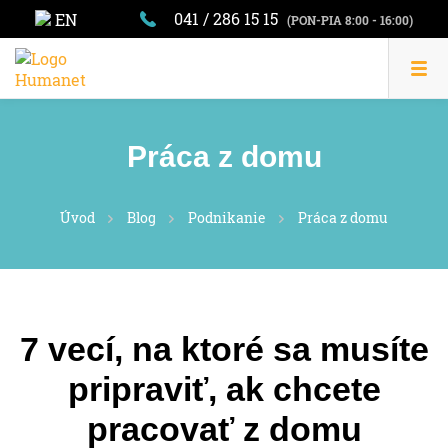
041 / 286 15 15
EN
(PON-PIA 8:00 - 16:00)
Práca z domu
Úvod
Blog
Podnikanie
Práca z domu
7 vecí, na ktoré sa musíte
pripraviť, ak chcete
pracovať z domu