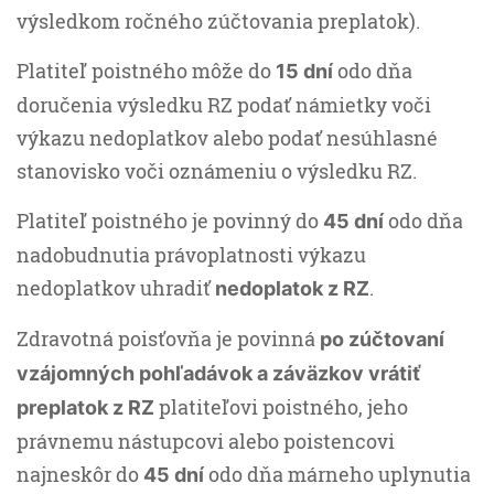
výsledkom ročného zúčtovania preplatok).
Platiteľ poistného môže do
odo dňa
15 dní
doručenia výsledku RZ podať námietky voči
výkazu nedoplatkov alebo podať nesúhlasné
stanovisko voči oznámeniu o výsledku RZ.
Platiteľ poistného je povinný do
odo dňa
45 dní
nadobudnutia právoplatnosti výkazu
nedoplatkov uhradiť
.
nedoplatok z RZ
Zdravotná poisťovňa je povinná
po zúčtovaní
vzájomných pohľadávok a záväzkov vrátiť
platiteľovi poistného, jeho
preplatok z RZ
právnemu nástupcovi alebo poistencovi
najneskôr do
odo dňa márneho uplynutia
45 dní