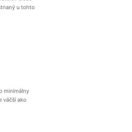
tnaný u tohto
ko minimálny
e väčší ako