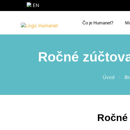
EN
Čo je Humanet?
Mo
Ročné zúčtovan
Úvod
Bl
Ročné 