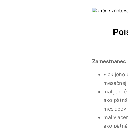
Poi
Zamestnanec:
• ak jeho
mesačnej
mal jedné
ako päťná
mesiacov
mal viace
ako päťná