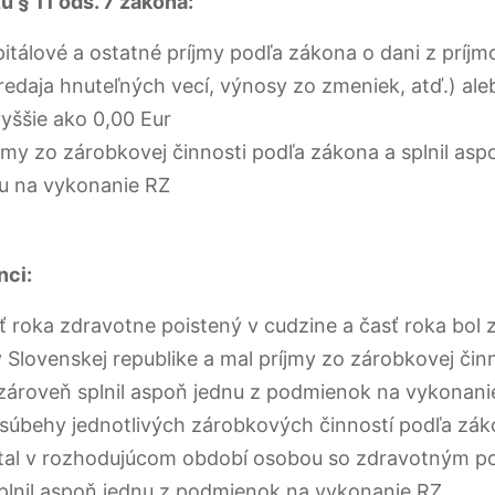
u § 11 ods. 7 zákona:
itálové a ostatné príjmy podľa zákona o dani z príjm
redaja hnuteľných vecí, výnosy zo zmeniek, atď.) ale
vyššie ako 0,00 Eur
jmy zo zárobkovej činnosti podľa zákona a splnil asp
u na vykonanie RZ
nci:
sť roka zdravotne poistený v cudzine a časť roka bol
 Slovenskej republike a mal príjmy zo zárobkovej čin
zároveň splnil aspoň jednu z podmienok na vykonani
 súbehy jednotlivých zárobkových činností podľa zá
stal v rozhodujúcom období osobou so zdravotným po
plnil aspoň jednu z podmienok na vykonanie RZ