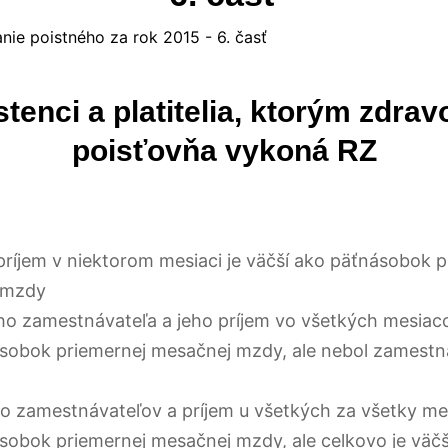
stenci a platitelia, ktorým zdrav
poisťovňa vykoná RZ
 príjem v niektorom mesiaci je väčší ako päťnásobok 
 mzdy
ho zamestnávateľa a jeho príjem vo všetkých mesiaco
sobok priemernej mesačnej mzdy, ale nebol zamest
ro zamestnávateľov a príjem u všetkých za všetky me
sobok priemernej mesačnej mzdy, ale celkovo je väčš