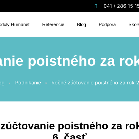
041 / 286 15 1
duly Humanet
Referencie
Blog
Podpora
Škol
ie poistného za rok
og
Podnikanie
Ročné zúčtovanie poistného za rok 2
zúčtovanie poistného za rok
6. časť