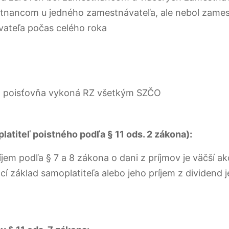
tnancom u jedného zamestnávateľa, ale nebol zames
ateľa počas celého roka
 poisťovňa vykoná RZ všetkým SZČO
platiteľ poistného podľa § 11 ods. 2 zákona):
íjem podľa § 7 a 8 zákona o dani z príjmov je väčší a
í základ samoplatiteľa alebo jeho príjem z dividend j