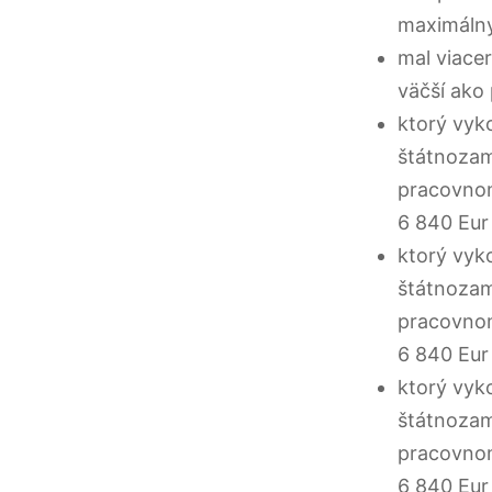
maximálny
mal viace
väčší ako
ktorý vyk
štátnoza
pracovnom
6 840 Eur
ktorý vyk
štátnoza
pracovnom
6 840 Eur
ktorý vyk
štátnoza
pracovnom
6 840 Eur