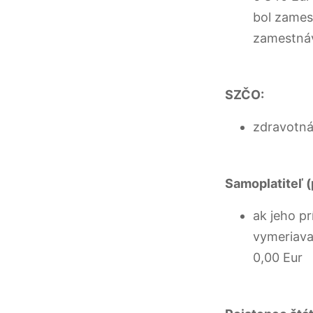
bol zames
zamestnáv
SZČO:
zdravotná
Samoplatiteľ (
ak jeho pr
vymeriavac
0,00 Eur