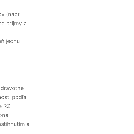
ov (napr.
bo príjmy z
oň jednu
 zdravotne
nosti podľa
e RZ
kona
stihnutím a