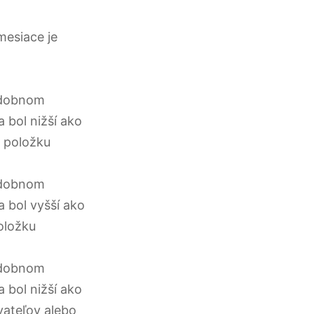
mesiace je
bdobnom
 bol nižší ako
ú položku
bdobnom
 bol vyšší ako
oložku
bdobnom
 bol nižší ako
ateľov alebo