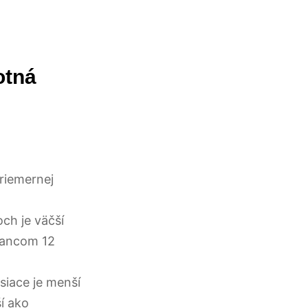
otná
priemernej
ch je väčší
nancom 12
siace je menší
í ako