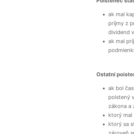
Poistenec štát
ak mal kap
príjmy z p
dividend 
ak mal prí
podmienk
Ostatní poiste
ak bol ča
poistený v
zákona a 
ktorý mal
ktorý sa 
zároveň s