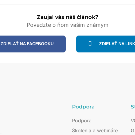
Zaujal vás náš článok?
Povedzte o ňom vašim známym
ZDIELAŤ NA FACEBOOKU
ZDIELAŤ NA LIN
Podpora
S
Podpora
V
Školenia a webináre
G
R
.