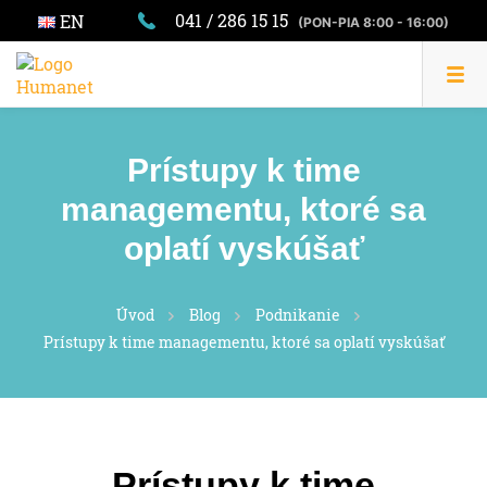
041 / 286 15 15
EN
(PON-PIA 8:00 - 16:00)
Prístupy k time
managementu, ktoré sa
oplatí vyskúšať
Úvod
Blog
Podnikanie
Prístupy k time managementu, ktoré sa oplatí vyskúšať
Prístupy k time