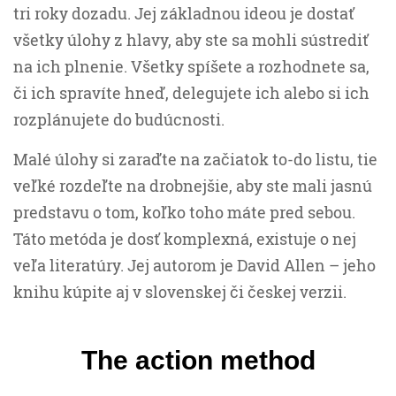
tri roky dozadu. Jej základnou ideou je dostať
všetky úlohy z hlavy, aby ste sa mohli sústrediť
na ich plnenie. Všetky spíšete a rozhodnete sa,
či ich spravíte hneď, delegujete ich alebo si ich
rozplánujete do budúcnosti.
Malé úlohy si zaraďte na začiatok to-do listu, tie
veľké rozdeľte na drobnejšie, aby ste mali jasnú
predstavu o tom, koľko toho máte pred sebou.
Táto metóda je dosť komplexná, existuje o nej
veľa literatúry. Jej autorom je David Allen – jeho
knihu kúpite aj v slovenskej či českej verzii.
The action method