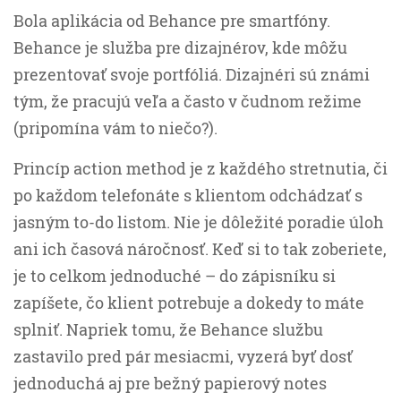
Bola aplikácia od Behance pre smartfóny.
Behance je služba pre dizajnérov, kde môžu
prezentovať svoje portfóliá. Dizajnéri sú známi
tým, že pracujú veľa a často v čudnom režime
(pripomína vám to niečo?).
Princíp action method je z každého stretnutia, či
po každom telefonáte s klientom odchádzať s
jasným to-do listom. Nie je dôležité poradie úloh
ani ich časová náročnosť. Keď si to tak zoberiete,
je to celkom jednoduché – do zápisníku si
zapíšete, čo klient potrebuje a dokedy to máte
splniť. Napriek tomu, že Behance službu
zastavilo pred pár mesiacmi, vyzerá byť dosť
jednoduchá aj pre bežný papierový notes