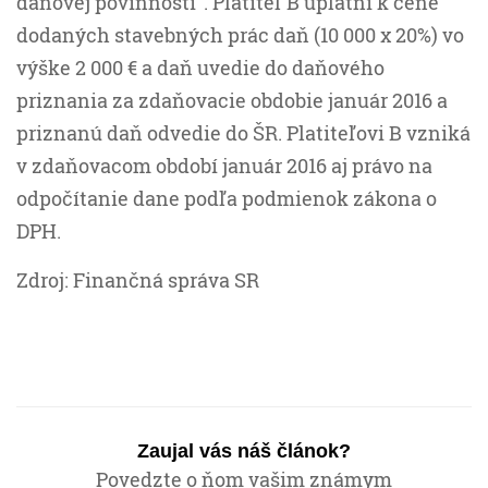
daňovej povinnosti“. Platiteľ B uplatní k cene
dodaných stavebných prác daň (10 000 x 20%) vo
výške 2 000 € a daň uvedie do daňového
priznania za zdaňovacie obdobie január 2016 a
priznanú daň odvedie do ŠR. Platiteľovi B vzniká
v zdaňovacom období január 2016 aj právo na
odpočítanie dane podľa podmienok zákona o
DPH.
Zdroj: Finančná správa SR
Zaujal vás náš článok?
Povedzte o ňom vašim známym