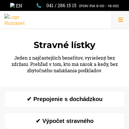
041 / 286 15 15
EN
(PON-PIA 8:00 - 16:00)
Stravné lístky
Jeden z najčastejších benefitov, vyriešený bez
zdržaní. Prehľad v tom, kto má nárok a kedy, bez
zbytočného naháňania podkladov.
✔ Prepojenie s dochádzkou
✔ Výpočet stravného