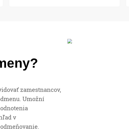
meny?
vidovať zamestnancov,
ú odmenu. Umožní
hodnotenia
hľad v
 odmeňovanie.