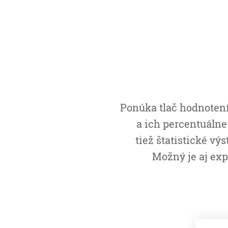
Ponúka tlač hodnoten
a ich percentuálne
tiež štatistické v
Možný je aj exp