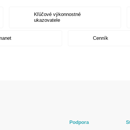
Kľúčové výkonnostné
ukazovatele
manet
Cenník
Podpora
S