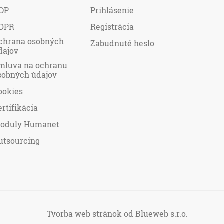
OP
Prihlásenie
DPR
Registrácia
chrana osobných
Zabudnuté heslo
dajov
mluva na ochranu
sobných údajov
ookies
ertifikácia
oduly Humanet
utsourcing
Tvorba web stránok
od Blueweb s.r.o.