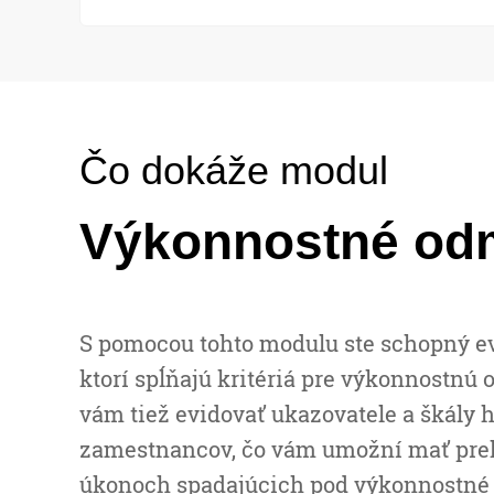
Čo dokáže modul
Výkonnostné od
S pomocou tohto modulu ste schopný e
ktorí spĺňajú kritériá pre výkonnostn
vám tiež evidovať ukazovatele a škály 
zamestnancov, čo vám umožní mať pre
úkonoch spadajúcich pod výkonnostné