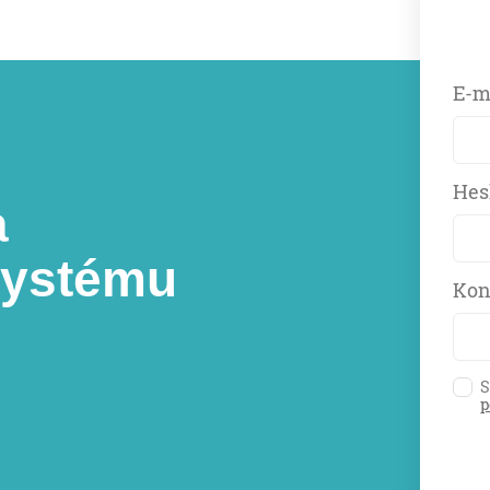
E-m
Hes
a
systému
Kon
S
p