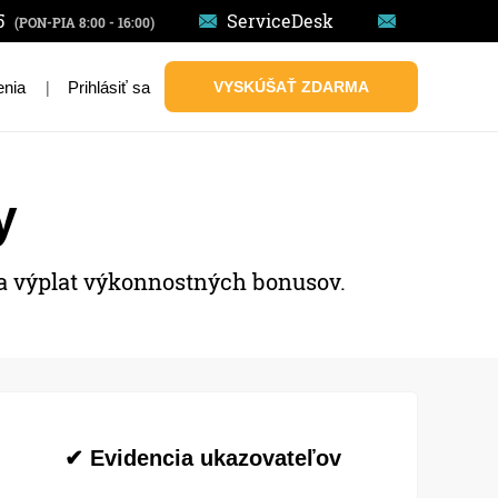
5
ServiceDesk
(PON-PIA 8:00 - 16:00)
|
Prihlásiť sa
VYSKÚŠAŤ ZDARMA
enia
y
 a výplat výkonnostných bonusov.
✔ Evidencia ukazovateľov