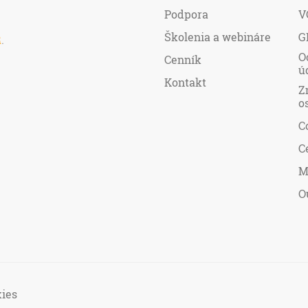
Podpora
V
Školenia a webináre
G
R
.
O
Cenník
ú
Kontakt
Z
o
C
C
M
O
ies