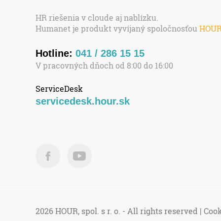
HR riešenia v cloude aj nablízku.
Humanet je produkt vyvíjaný spoločnosťou
HOU
Hotline:
041 / 286 15 15
V pracovných dňoch od 8:00 do 16:00
ServiceDesk
servicedesk.hour.sk
2026 HOUR, spol. s r. o. - All rights reserved |
Cook