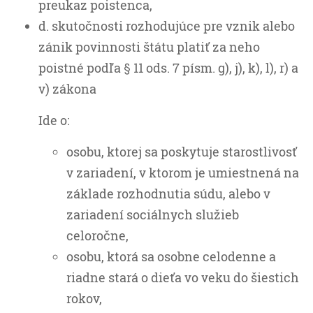
preukaz poistenca,
d. skutočnosti rozhodujúce pre vznik alebo
zánik povinnosti štátu platiť za neho
poistné podľa § 11 ods. 7 písm. g), j), k), l), r) a
v) zákona
Ide o:
osobu, ktorej sa poskytuje starostlivosť
v zariadení, v ktorom je umiestnená na
základe rozhodnutia súdu, alebo v
zariadení sociálnych služieb
celoročne,
osobu, ktorá sa osobne celodenne a
riadne stará o dieťa vo veku do šiestich
rokov,