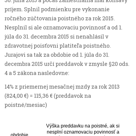
30. júna 2015 a počas zamestnania mal kolísavý
príjem. Splnil podmienku pre vykonanie
ročného zúčtovania poistného za rok 2015.
Nesplnil si ale oznamovaciu povinnosť a od 1.
júla do 31. decembra 2015 si nenahlásil v
zdravotnej poisťovni platiteľa poistného.
Jurajovi sa tak za obdobie od 1. júla do 31.
decembra 2015 určí preddavok v zmysle §20 ods.
4 a 5 zákona nasledovne:
14% z priemernej mesačnej mzdy za rok 2013
(824,00 €) = 115,36 € (preddavok na
poistné/mesiac)
Výška preddavku na poistné, ak si
nesplní oznamovaciu povinnosť a
obdobie