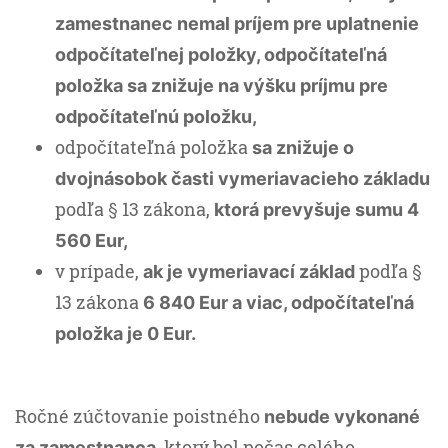
zamestnanec nemal príjem pre uplatnenie
odpočítateľnej položky, odpočítateľná
položka sa znižuje na výšku príjmu pre
odpočítateľnú položku,
odpočítateľná položka
sa znižuje o
dvojnásobok časti vymeriavacieho základu
podľa § 13 zákona,
ktorá prevyšuje sumu 4
560 Eur,
v prípade,
podľa §
ak je vymeriavací základ
13 zákona
6 840 Eur a viac, odpočítateľná
položka je 0 Eur.
Ročné zúčtovanie poistného
nebude vykonané
, ktorý bol počas celého
za zamestnanca