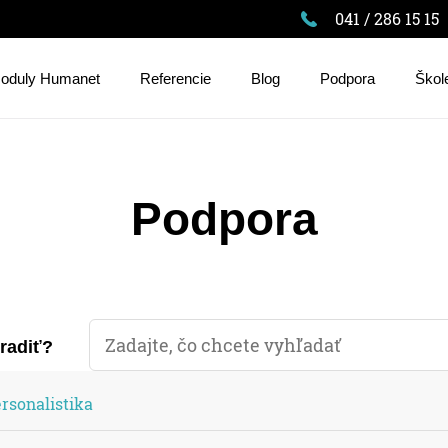
041 / 286 15 15
oduly Humanet
Referencie
Blog
Podpora
Škol
Podpora
oradiť?
rsonalistika