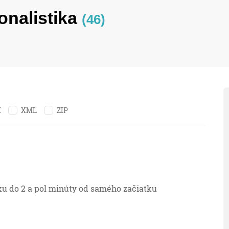
onalistika
(46)
X
XML
ZIP
u do 2 a pol minúty od samého začiatku