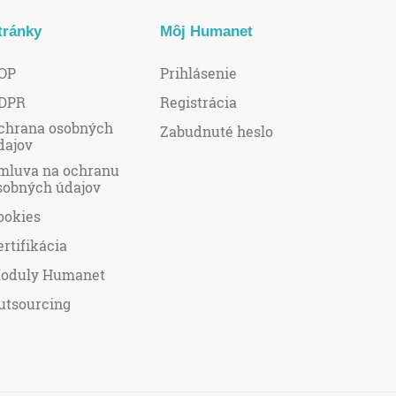
tránky
Môj Humanet
OP
Prihlásenie
DPR
Registrácia
chrana osobných
Zabudnuté heslo
dajov
mluva na ochranu
sobných údajov
ookies
ertifikácia
oduly Humanet
utsourcing