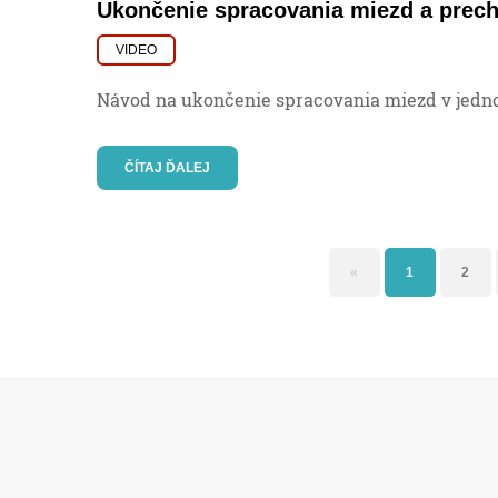
Ukončenie spracovania miezd a prech
VIDEO
Návod na ukončenie spracovania miezd v jedn
ČÍTAJ ĎALEJ
«
1
2