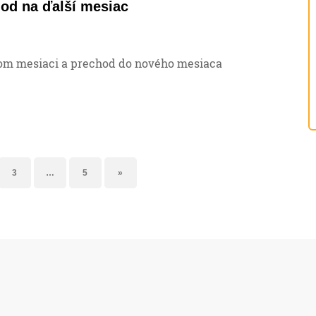
od na ďalší mesiac
om mesiaci a prechod do nového mesiaca
3
…
5
»