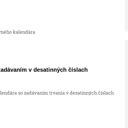
vného kalendára
zadávaním v desatinných číslach
lendára so zadávaním trvania v desatinných číslach