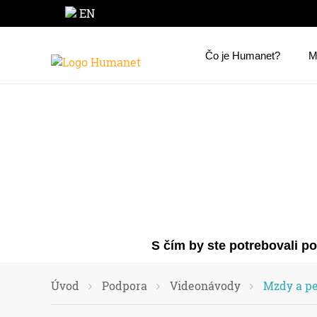
EN
Čo je Humanet?
M
S čím by ste potrebovali p
Úvod
Podpora
Videonávody
Mzdy a pe