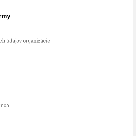
irmy
ch údajov organizácie
anca