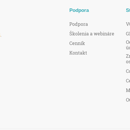
Podpora
S
Podpora
V
Školenia a webináre
G
R
.
O
Cenník
ú
Kontakt
Z
o
C
C
M
O