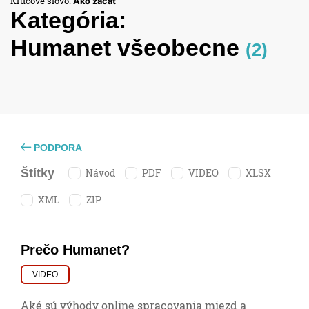
Kľúčové slovo:
Ako začať
Kategória:
Humanet všeobecne
(2)
PODPORA
Návod
PDF
VIDEO
XLSX
Štítky
XML
ZIP
Prečo Humanet?
VIDEO
Aké sú výhody online spracovania miezd a