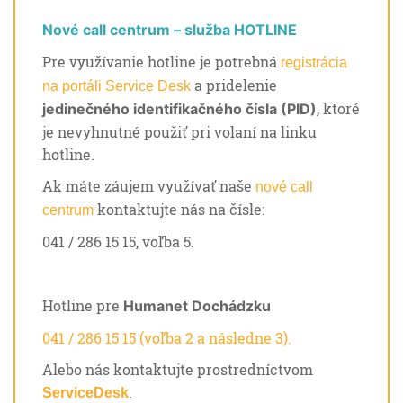
Nové call centrum – služba HOTLINE
Pre využívanie hotline je potrebná
registrácia
a pridelenie
na portáli Service Desk
, ktoré
jedinečného identifikačného čísla (PID)
je nevyhnutné použiť pri volaní na linku
hotline.
Ak máte záujem využívať naše
nové call
kontaktujte nás na čísle:
centrum
041 / 286 15 15, voľba 5.
Hotline pre
Humanet Dochádzku
041 / 286 15 15 (voľba 2 a následne 3).
Alebo nás kontaktujte prostredníctvom
.
ServiceDesk