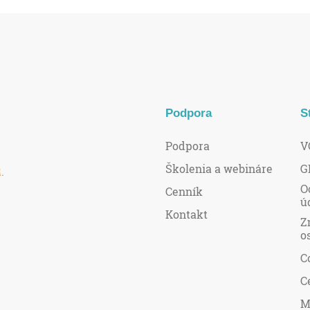
Podpora
S
Podpora
V
Školenia a webináre
G
R
.
O
Cenník
ú
Kontakt
Z
o
C
C
M