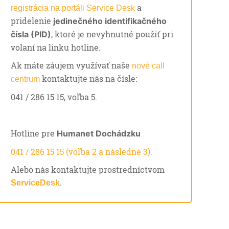
a
registrácia na portáli Service Desk
pridelenie
jedinečného identifikačného
, ktoré je nevyhnutné použiť pri
čísla (PID)
volaní na linku hotline.
Ak máte záujem využívať naše
nové call
kontaktujte nás na čísle:
centrum
041 / 286 15 15, voľba 5.
Hotline pre
Humanet Dochádzku
041 / 286 15 15 (voľba 2 a následne 3).
Alebo nás kontaktujte prostredníctvom
.
ServiceDesk