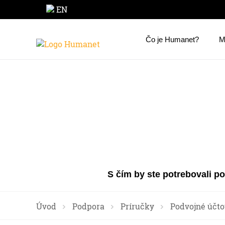
EN
Čo je Humanet?
M
S čím by ste potrebovali p
Úvod
Podpora
Príručky
Podvojné účto