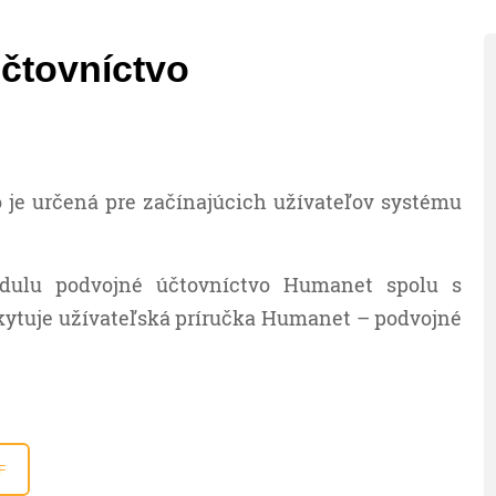
účtovníctvo
 je určená pre začínajúcich užívateľov systému
odulu podvojné účtovníctvo Humanet spolu s
ytuje užívateľská príručka Humanet – podvojné
F