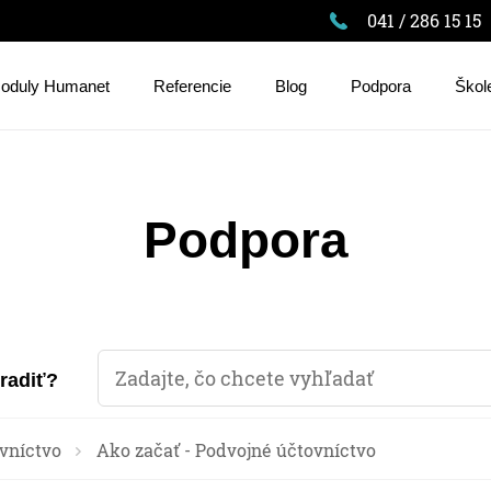
041 / 286 15 15
oduly Humanet
Referencie
Blog
Podpora
Škol
Podpora
oradiť?
vníctvo
Ako začať - Podvojné účtovníctvo