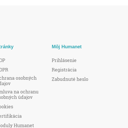
tránky
Môj Humanet
OP
Prihlásenie
DPR
Registrácia
chrana osobných
Zabudnuté heslo
dajov
mluva na ochranu
sobných údajov
ookies
ertifikácia
oduly Humanet