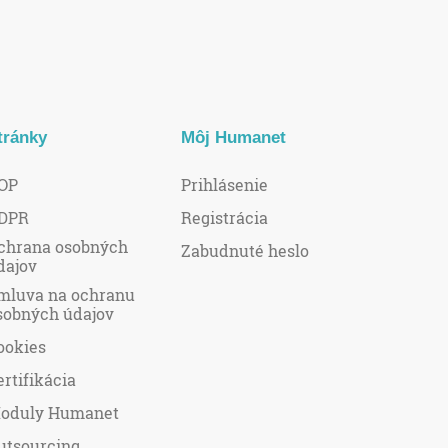
tránky
Môj Humanet
OP
Prihlásenie
DPR
Registrácia
chrana osobných
Zabudnuté heslo
dajov
mluva na ochranu
sobných údajov
ookies
ertifikácia
oduly Humanet
utsourcing