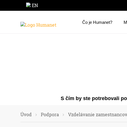
EN
Čo je Humanet?
M
S čím by ste potrebovali p
Úvod
Podpora
Vzdelávanie zamestnanco