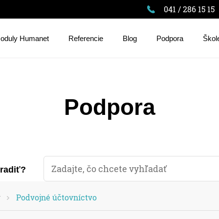
041 / 286 15 15
oduly Humanet
Referencie
Blog
Podpora
Škol
Podpora
oradiť?
v
Podvojné účtovníctvo