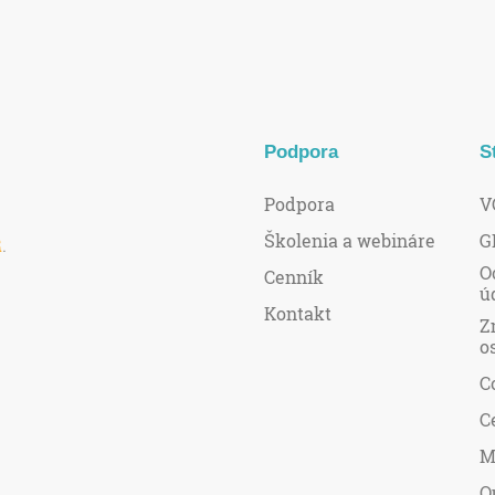
Podpora
S
Podpora
V
Školenia a webináre
G
R
.
O
Cenník
ú
Kontakt
Z
o
C
C
M
O