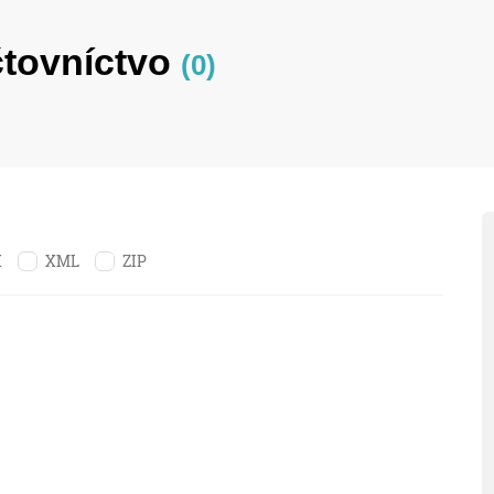
čtovníctvo
(0)
X
XML
ZIP