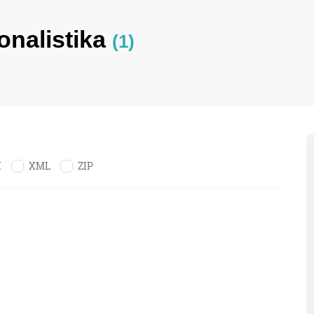
onalistika
(1)
X
XML
ZIP