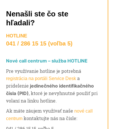
Nenašli ste čo ste
hľadali?
HOTLINE
041 / 286 15 15 (voľba 5)
Nové call centrum – služba HOTLINE
Pre využívanie hotline je potrebná
a
registrácia na portáli Service Desk
pridelenie
jedinečného identifikačného
, ktoré je nevyhnutné použiť pri
čísla (PID)
volaní na linku hotline.
Ak máte záujem využívať naše
nové call
kontaktujte nás na čísle:
centrum
041 / 286 15 15, voľba 5.