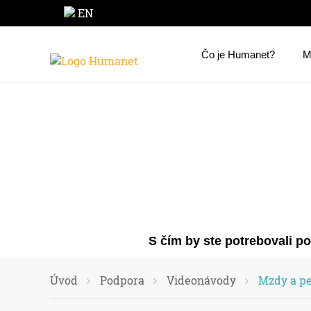
EN
Čo je Humanet?
M
S čím by ste potrebovali p
Úvod
Podpora
Videonávody
Mzdy a pe