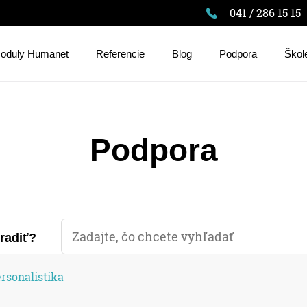
041 / 286 15 15
oduly Humanet
Referencie
Blog
Podpora
Škol
Podpora
oradiť?
rsonalistika