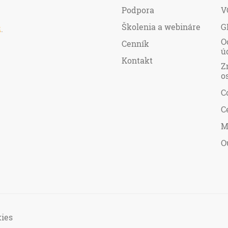
Podpora
V
Školenia a webináre
G
R
.
O
Cenník
ú
Kontakt
Z
o
C
C
M
O
ies