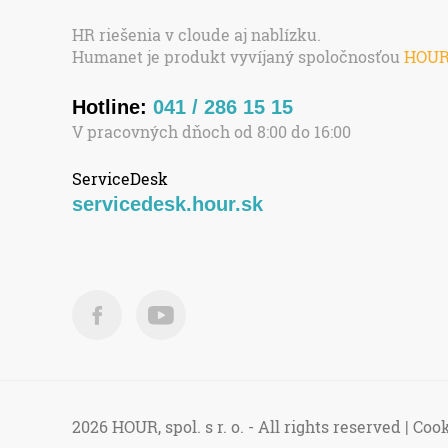
HR riešenia v cloude aj nablízku.
Humanet je produkt vyvíjaný spoločnosťou
HOU
Hotline:
041 / 286 15 15
V pracovných dňoch od 8:00 do 16:00
ServiceDesk
servicedesk.hour.sk
2026 HOUR, spol. s r. o. - All rights reserved |
Cook