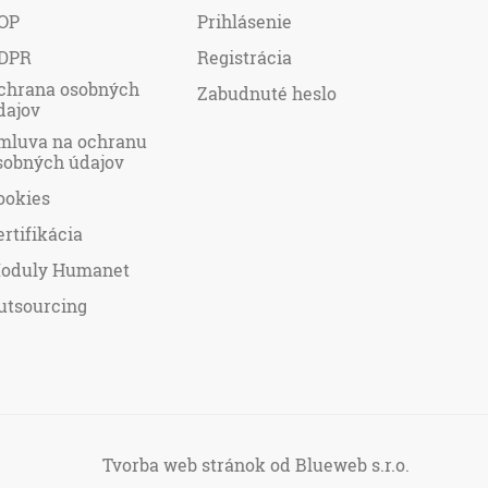
OP
Prihlásenie
DPR
Registrácia
chrana osobných
Zabudnuté heslo
dajov
mluva na ochranu
sobných údajov
ookies
ertifikácia
oduly Humanet
utsourcing
Tvorba web stránok
od Blueweb s.r.o.