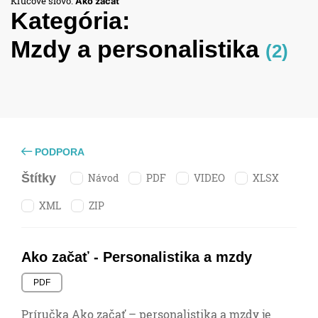
Kľúčové slovo:
Ako začať
Kategória:
Mzdy a personalistika
(2)
PODPORA
Návod
PDF
VIDEO
XLSX
Štítky
XML
ZIP
Ako začať - Personalistika a mzdy
PDF
Príručka Ako začať – personalistika a mzdy je