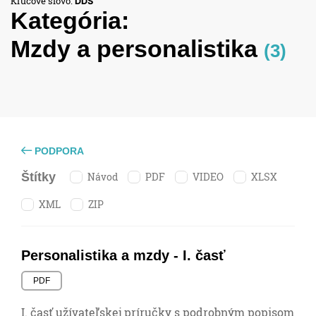
Kľúčové slovo:
DDS
Kategória:
Mzdy a personalistika
(3)
PODPORA
Návod
PDF
VIDEO
XLSX
Štítky
XML
ZIP
Personalistika a mzdy - I. časť
PDF
I. časť užívateľskej príručky s podrobným popisom