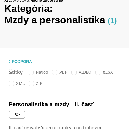
Kľúčové slovo:
Ročné zúčtovanie
Kategória:
Mzdy a personalistika
(1)
PODPORA
Návod
PDF
VIDEO
XLSX
Štítky
XML
ZIP
Personalistika a mzdy - II. časť
PDF
II. časť užívateľskej príručky s podrobným