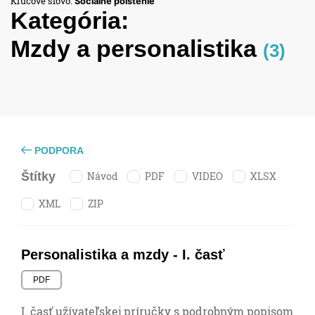
Kľúčové slovo:
Sociálne poistenie
Kategória:
Mzdy a personalistika
(3)
PODPORA
Návod
PDF
VIDEO
XLSX
Štítky
XML
ZIP
Personalistika a mzdy - I. časť
PDF
I. časť užívateľskej príručky s podrobným popisom