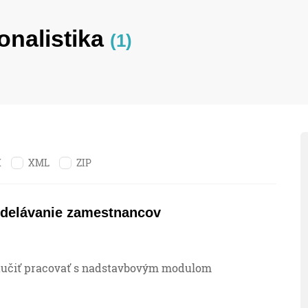
onalistika
(1)
X
XML
ZIP
zdelávanie zamestnancov
 naučiť pracovať s nadstavbovým modulom