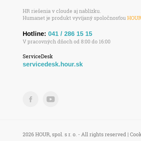
HR riešenia v cloude aj nablízku.
Humanet je produkt vyvíjaný spoločnosťou
HOU
Hotline:
041 / 286 15 15
V pracovných dňoch od 8:00 do 16:00
ServiceDesk
servicedesk.hour.sk
2026 HOUR, spol. s r. o. - All rights reserved |
Cook