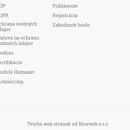
OP
Prihlásenie
DPR
Registrácia
chrana osobných
Zabudnuté heslo
dajov
mluva na ochranu
sobných údajov
ookies
ertifikácia
oduly Humanet
utsourcing
Tvorba web stránok
od Blueweb s.r.o.