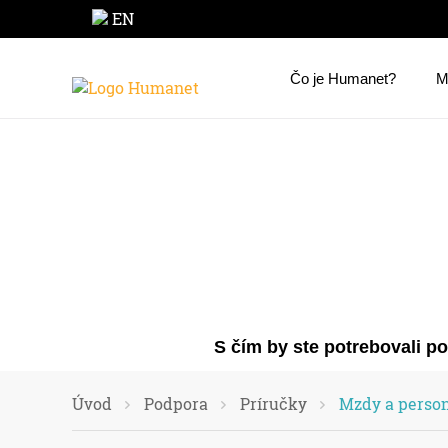
EN
Čo je Humanet?
M
S čím by ste potrebovali p
Úvod
Podpora
Príručky
Mzdy a person