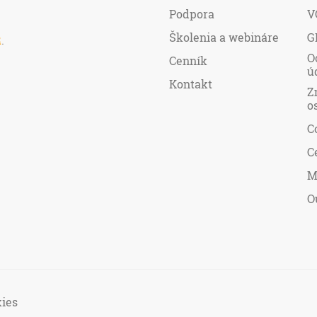
Podpora
V
Školenia a webináre
G
R
.
O
Cenník
ú
Kontakt
Z
o
C
C
M
O
ies