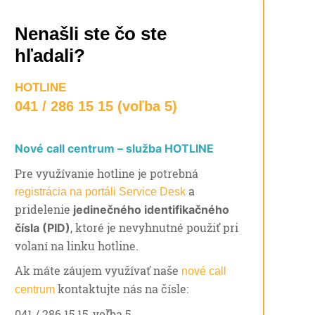
Nenašli ste čo ste
hľadali?
HOTLINE
041 / 286 15 15 (voľba 5)
Nové call centrum – služba HOTLINE
Pre využívanie hotline je potrebná
a
registrácia na portáli Service Desk
pridelenie
jedinečného identifikačného
, ktoré je nevyhnutné použiť pri
čísla (PID)
volaní na linku hotline.
Ak máte záujem využívať naše
nové call
kontaktujte nás na čísle:
centrum
041 / 286 15 15, voľba 5.