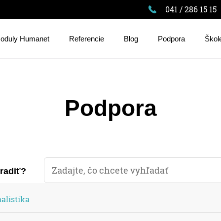
041 / 286 15 15
oduly Humanet
Referencie
Blog
Podpora
Škol
Podpora
oradiť?
alistika