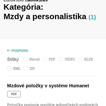
Kľúčové slovo:
Zákonník práce
Kategória:
Mzdy a personalistika
(1)
PODPORA
Návod
PDF
VIDEO
XLSX
Štítky
XML
ZIP
Mzdové položky v systéme Humanet
PDF
Príručka popisuje použitie jednotlivých mzdových