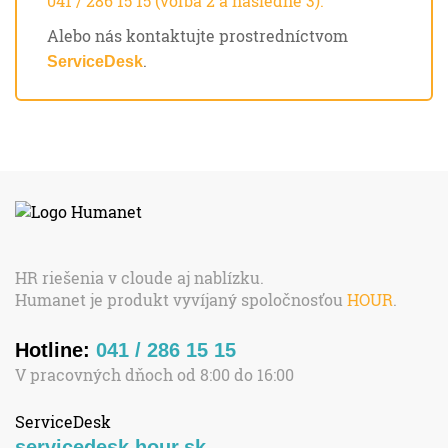
041 / 286 15 15 (voľba 2 a následne 3).
Alebo nás kontaktujte prostredníctvom
.
ServiceDesk
HR riešenia v cloude aj nablízku.
Humanet je produkt vyvíjaný spoločnosťou
HOUR
.
Hotline:
041 / 286 15 15
V pracovných dňoch od 8:00 do 16:00
ServiceDesk
servicedesk.hour.sk