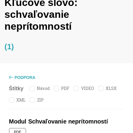
Kľúčové slovo:
schvaľovanie
neprítomností
(1)
PODPORA
Návod
PDF
VIDEO
XLSX
Štítky
XML
ZIP
Modul Schvaľovanie neprítomností
PDF