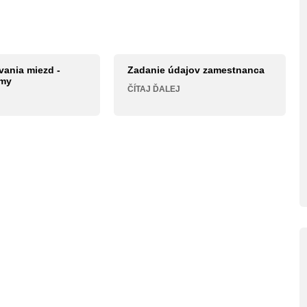
vania miezd -
Zadanie údajov zamestnanca
rmy
ČÍTAJ ĎALEJ