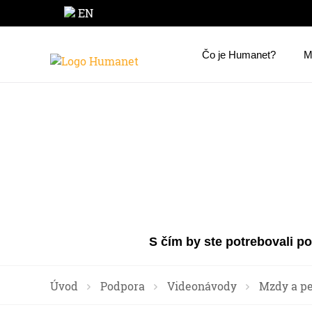
EN
Čo je Humanet?
M
S čím by ste potrebovali p
Úvod
Podpora
Videonávody
Mzdy a pe