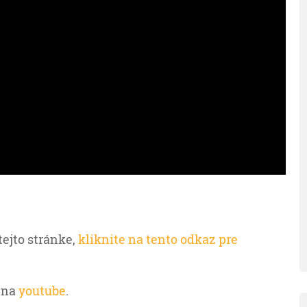
tejto stránke,
kliknite na tento odkaz pre
 na
youtube
.