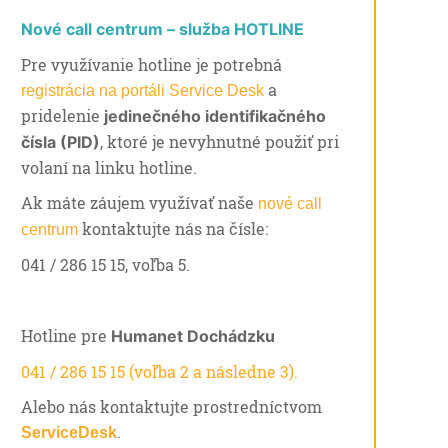
Nové call centrum – služba HOTLINE
Pre využívanie hotline je potrebná
a
registrácia na portáli Service Desk
pridelenie
jedinečného identifikačného
, ktoré je nevyhnutné použiť pri
čísla (PID)
volaní na linku hotline.
Ak máte záujem využívať naše
nové call
kontaktujte nás na čísle:
centrum
041 / 286 15 15, voľba 5.
Hotline pre
Humanet Dochádzku
041 / 286 15 15 (voľba 2 a následne 3).
Alebo nás kontaktujte prostredníctvom
.
ServiceDesk