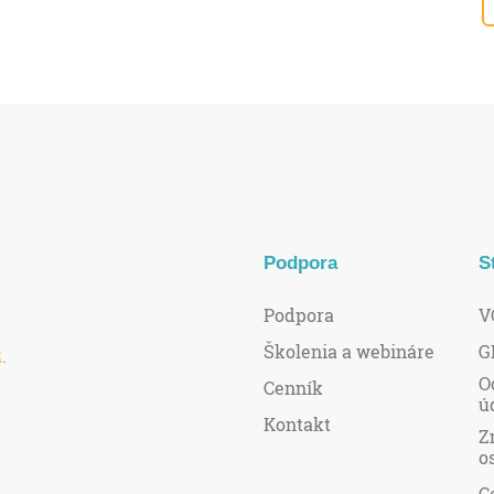
Podpora
S
Podpora
V
Školenia a webináre
G
R
.
O
Cenník
ú
Kontakt
Z
o
C