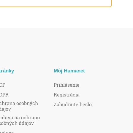
tránky
Môj Humanet
OP
Prihlásenie
DPR
Registrácia
chrana osobných
Zabudnuté heslo
dajov
mluva na ochranu
sobných údajov
ookies